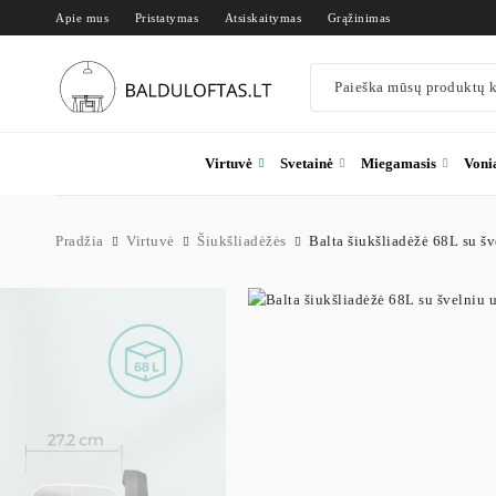
Apie mus
Pristatymas
Atsiskaitymas
Grąžinimas
Virtuvė
Svetainė
Miegamasis
Voni
Pradžia
Virtuvė
Šiukšliadėžės
Balta šiukšliadėžė 68L su š