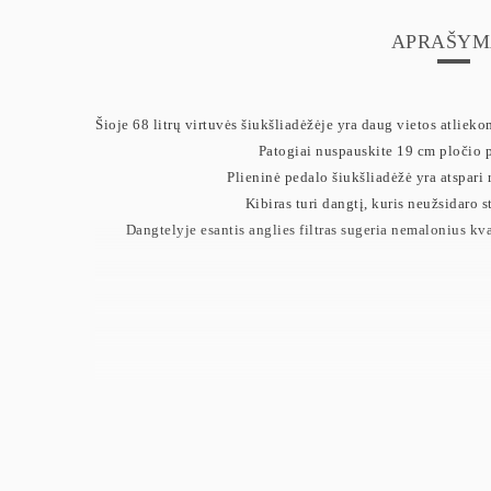
APRAŠYM
Šioje 68 litrų virtuvės šiukšliadėžėje yra daug vietos atliek
Patogiai nuspauskite 19 cm pločio pe
Plieninė pedalo šiukšliadėžė yra atspari r
Kibiras turi dangtį, kuris neužsidaro st
Dangtelyje esantis anglies filtras sugeria nemalonius kva