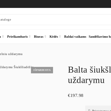
a
Prieškambaris
Biuras
Kėdės
Baldai vaikams
Sandėliavimo b
velniu uždarymu
Balta šiukš
IŠPARDUOTA
uždarymu
€
197.98
Pristatymas 