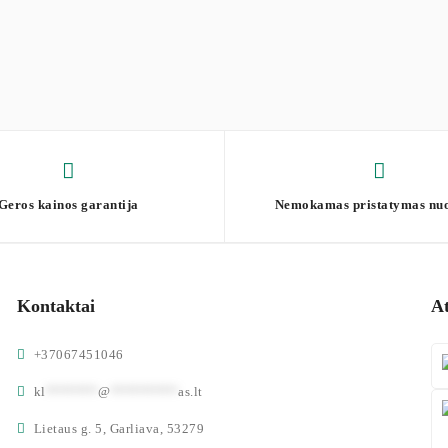
Geros kainos garantija
Nemokamas pristatymas nu
Kontaktai
A
+37067451046
kl
*******
@
*********
as.lt
Lietaus g. 5, Garliava, 53279