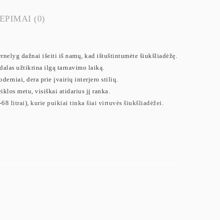
EPIMAI (0)
rnelyg dažnai išeiti iš namų, kad ištuštintumėte šiukšliadėžę.
dalas užtikrina ilgą tarnavimo laiką.
erniai, dera prie įvairių interjero stilių.
eiklos metu, visiškai atidarius jį ranka.
 litrai), kurie puikiai tinka šiai virtuvės šiukšliadėžei.