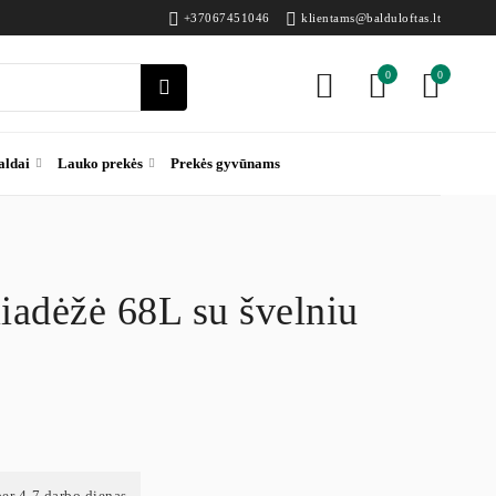
+37067451046
klientams@balduloftas.lt
0
0
aldai
Lauko prekės
Prekės gyvūnams
liadėžė 68L su švelniu
per 4-7 darbo dienas