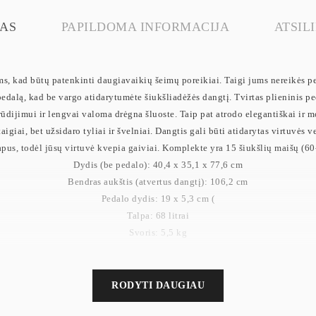
AS
PAPILDOMA INFORMACIJA
ATSILI
oms, kad būtų patenkinti daugiavaikių šeimų poreikiai. Taigi jums nereikės pe
dalą, kad be vargo atidarytumėte šiukšliadėžės dangtį. Tvirtas plieninis pe
ūdijimui ir lengvai valoma drėgna šluoste. Taip pat atrodo elegantiškai ir mod
aigiai, bet užsidaro tyliai ir švelniai. Dangtis gali būti atidarytas virtuvės v
pus, todėl jūsų virtuvė kvepia gaiviai. Komplekte yra 15 šiukšlių maišų (60-68
Dydis (be pedalo): 40,4 x 35,1 x 77,6 cm
Bendras aukštis (atvertus dangtį): 106,2 cm
Pedalo dydis: 19 x 5,3 cm (
Talpa: 68 litrai
Svoris: 5,5 kg
RODYTI DAUGIAU