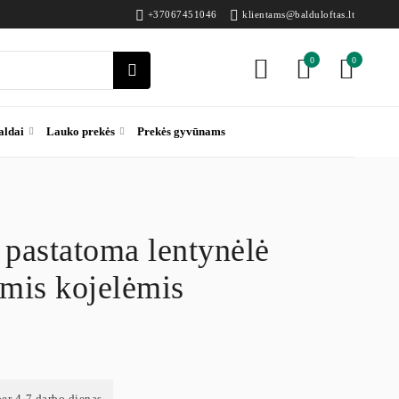
+37067451046
klientams@balduloftas.lt
0
0
aldai
Lauko prekės
Prekės gyvūnams
pastatoma lentynėlė
omis kojelėmis
per 4-7 darbo dienas