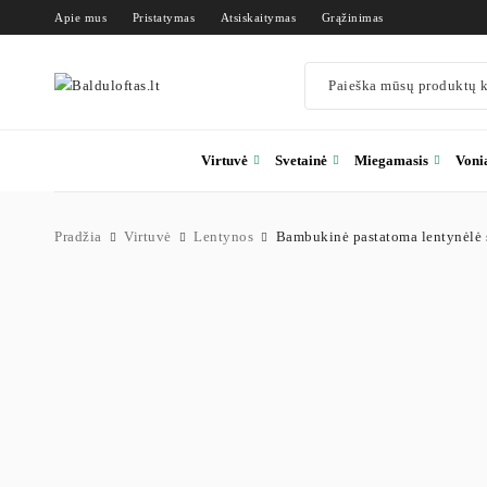
Apie mus
Pristatymas
Atsiskaitymas
Grąžinimas
Virtuvė
Svetainė
Miegamasis
Voni
Pradžia
Virtuvė
Lentynos
Bambukinė pastatoma lentynėlė s