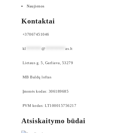
Naujienos
Kontaktai
+37067451046
kl
*******
@
*********
as.lt
Lietaus g. 5, Garliava, 53279
MB Baldų loftas
Įmonės kodas: 306189685
PVM kodas: LT100015756217
Atsiskaitymo būdai