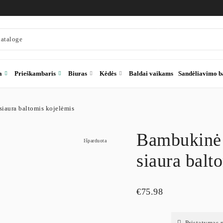
a
Prieškambaris
Biuras
Kėdės
Baldai vaikams
Sandėliavimo b
iaura baltomis kojelėmis
Bambukinė 
Išparduota
siaura balt
€
75.98
Pristatymas 