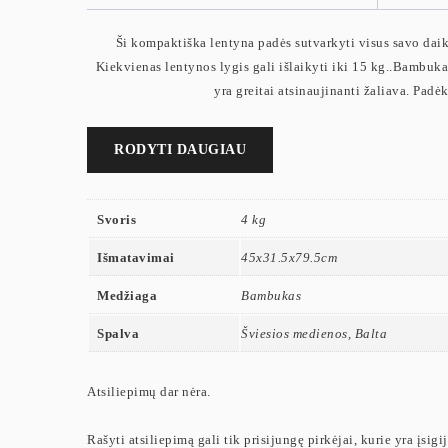
Ši kompaktiška lentyna padės sutvarkyti visus savo daik
Kiekvienas lentynos lygis gali išlaikyti iki 15 kg..Bambukas
yra greitai atsinaujinanti žaliava. Padė
RODYTI DAUGIAU
Svoris
4 kg
Išmatavimai
45x31.5x79.5cm
Medžiaga
Bambukas
Spalva
Šviesios medienos, Balta
Atsiliepimų dar nėra.
Rašyti atsiliepimą gali tik prisijungę pirkėjai, kurie yra įsigi