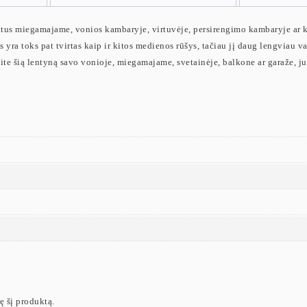
tus miegamajame, vonios kambaryje, virtuvėje, persirengimo kambaryje ar kor
 yra toks pat tvirtas kaip ir kitos medienos rūšys, tačiau jį daug lengviau v
kite šią lentyną savo vonioje, miegamajame, svetainėje, balkone ar garaže, juk
ję šį produktą.