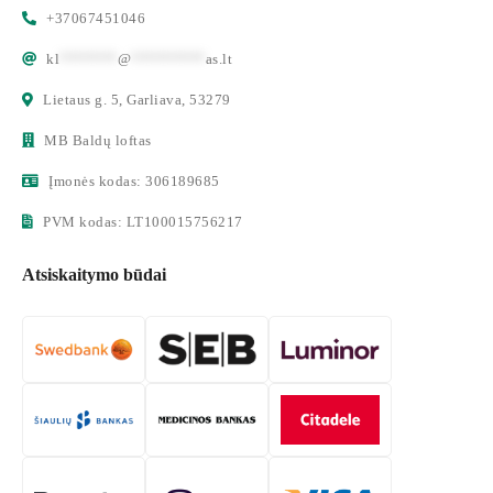
+37067451046
kl
*******
@
*********
as.lt
Lietaus g. 5, Garliava, 53279
MB Baldų loftas
Įmonės kodas: 306189685
PVM kodas: LT100015756217
Atsiskaitymo būdai