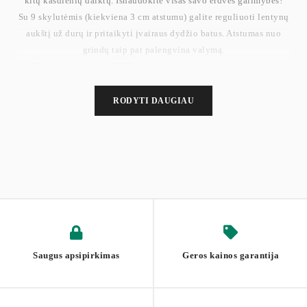
kitų kasdienių daiktų. Išnaudokite visas savo erdvės galimybes!
Su 9 skylutėmis (kiekviena 3 cm atstumu) galite reguliuoti lentynų
aukštį už durų ir pritaikyti įvairaus dydžio batus. Atstumas nuo
grindų taip pat palengvina valymą.
Pagaminta iš tvirtų MDF plokščių, ši batų spintelė pasižymi
stabilia konstrukcija, atlaikoma iki 75 kg ir užtikrina
ilgaamžiškumą. Papildomo stabilumo suteikia ir įtrauktas apsaugos
RODYTI DAUGIAU
nuo apsivertimo įtaisas.
Naudokite batų lentyną prieškambaryje ir koridoriuje, kad
galėtumėte laikyti savo batus, svetainėje, kur rasite smulkmenų,
arba darbo kambaryje knygoms laikyti.
Svoris: 29,1 kg
Maks. statinė apkrova: 75 kg
Saugus apsipirkimas
Geros kainos garantija