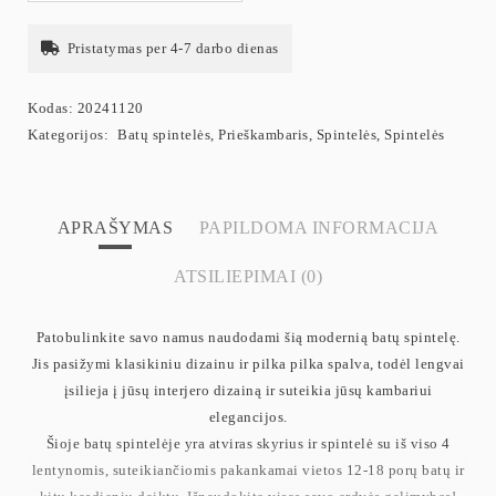
Pristatymas per 4-7 darbo dienas
Kodas:
20241120
Kategorijos:
Batų spintelės
,
Prieškambaris
,
Spintelės
,
Spintelės
APRAŠYMAS
PAPILDOMA INFORMACIJA
ATSILIEPIMAI (0)
Patobulinkite savo namus naudodami šią modernią batų spintelę.
Jis pasižymi klasikiniu dizainu ir pilka pilka spalva, todėl lengvai
įsilieja į jūsų interjero dizainą ir suteikia jūsų kambariui
elegancijos.
Šioje batų spintelėje yra atviras skyrius ir spintelė su iš viso 4
lentynomis, suteikiančiomis pakankamai vietos 12-18 porų batų ir