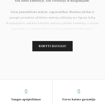
tiek darbo kambaryje, tiek svetainėje ar miegamajame.
Gerai paminkštinta sėdynė, ergonomiškai išlenktas atlošas ir
patogūs porankiai užtikrina malonų sėdėjimą net ilgesnį laiką.
Kvėpuojantis, aukštos kokybės audinys palaiko komfortą, o tvirtas
pagrindas ir premium klasės ratukai pasirūpina stabilumu ir
sklandžiu judėjimu.
Dėl aiškių instrukcijų ir paženklintų dalių kėdė surenkama vos per
RODYTI DAUGIAU
kelias minutes, todėl iš karto galite mėgautis nauju baldu.
Matmenys: 64 × 64 × (83–93) cm
Sėdynės aukštis: 46–56 cm
Sėdynės matmenys: 44 × 47,5 cm
Atlošo aukštis: 40 cm
Svoris: 9,4 kg
Saugus apsipirkimas
Geros kainos garantija
Maksimali statinė apkrova: 110 kg