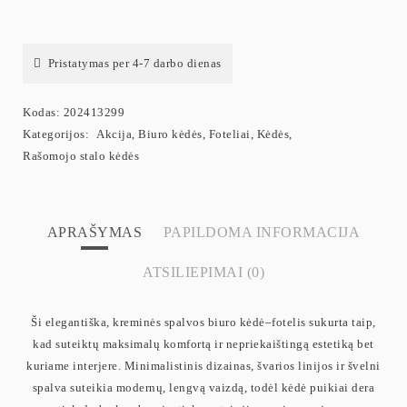
Pristatymas per 4-7 darbo dienas
Kodas:
202413299
Kategorijos:
Akcija
,
Biuro kėdės
,
Foteliai
,
Kėdės
,
Rašomojo stalo kėdės
APRAŠYMAS
PAPILDOMA INFORMACIJA
ATSILIEPIMAI (0)
Ši elegantiška, kreminės spalvos biuro kėdė–fotelis sukurta taip,
kad suteiktų maksimalų komfortą ir nepriekaištingą estetiką bet
kuriame interjere. Minimalistinis dizainas, švarios linijos ir švelni
spalva suteikia modernų, lengvą vaizdą, todėl kėdė puikiai dera