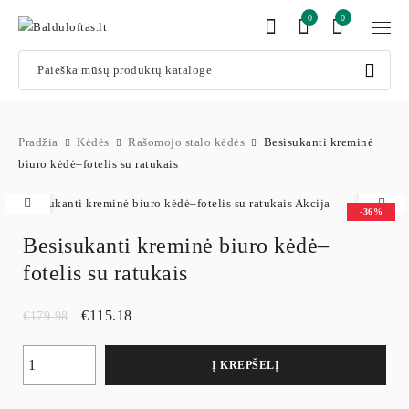
0
0
Pradžia
Kėdės
Rašomojo stalo kėdės
Besisukanti kreminė
biuro kėdė–fotelis su ratukais
-36%
Besisukanti kreminė biuro kėdė–
fotelis su ratukais
€
115.18
€
179.98
Į KREPŠELĮ