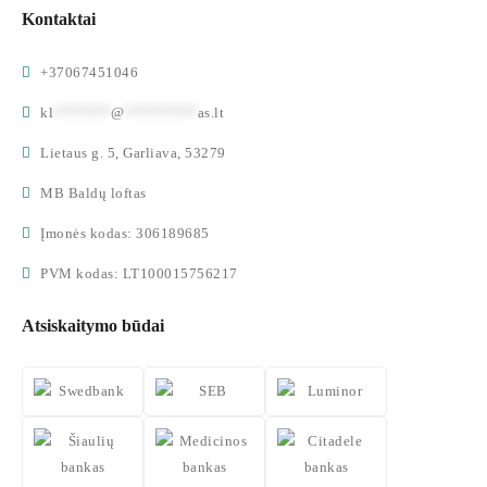
Kontaktai
+37067451046
kl
*******
@
*********
as.lt
Lietaus g. 5, Garliava, 53279
MB Baldų loftas
Įmonės kodas: 306189685
PVM kodas: LT100015756217
Atsiskaitymo būdai