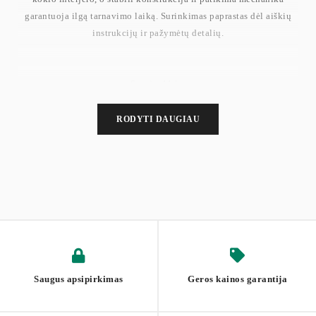
garantuoja ilgą tarnavimo laiką. Surinkimas paprastas dėl aiškių
instrukcijų ir pažymėtų detalių.
Svoris: 11 kg
Maksimali statinė apkrova: 120 kg
RODYTI DAUGIAU
Saugus apsipirkimas
Geros kainos garantija