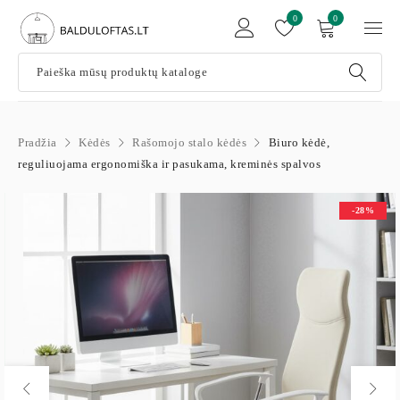
0
0
Pradžia
Kėdės
Rašomojo stalo kėdės
Biuro kėdė,
reguliuojama ergonomiška ir pasukama, kreminės spalvos
-28%