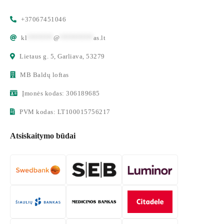
+37067451046
kl
*******
@
*********
as.lt
Lietaus g. 5, Garliava, 53279
MB Baldų loftas
Įmonės kodas: 306189685
PVM kodas: LT100015756217
Atsiskaitymo būdai