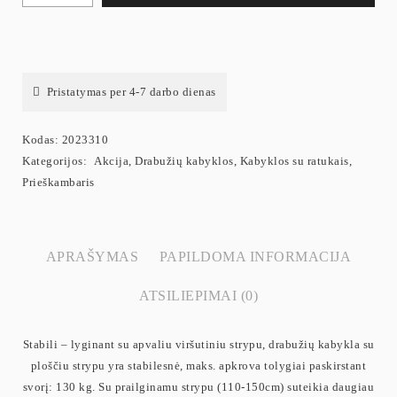
Pristatymas per 4-7 darbo dienas
Kodas:
2023310
Kategorijos:
Akcija
,
Drabužių kabyklos
,
Kabyklos su ratukais
,
Prieškambaris
APRAŠYMAS
PAPILDOMA INFORMACIJA
ATSILIEPIMAI (0)
Stabili – lyginant su apvaliu viršutiniu strypu, drabužių kabykla su
ploščiu strypu yra stabilesnė, maks. apkrova tolygiai paskirstant
svorį: 130 kg. Su prailginamu strypu (110-150cm) suteikia daugiau