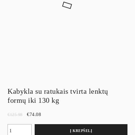
Kabykla su ratukais tvirta lenktų
formų iki 130 kg
€
74.08
€
125.98
Į KREPŠELĮ