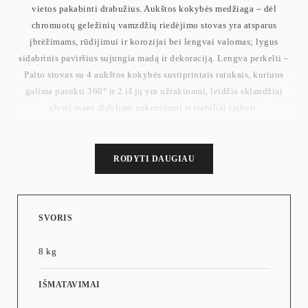
vietos pakabinti drabužius. Aukštos kokybės medžiaga – dėl
chromuotų geležinių vamzdžių riedėjimo stovas yra atsparus
įbrėžimams, rūdijimui ir korozijai bei lengvai valomas; lygus
sidabrinis paviršius sujungia madą ir dekoraciją. Lengva perkelti –
Palto stovas su 4 aukštos kokybės sustiprintais ratukais, kuriuos
galima pasukti 360° ir 2 iš jų yra užrakinami, leidžia sklandžiai
slysti esant dideliam apkrovimui ir stabiliai laikyti.
RODYTI DAUGIAU
SVORIS
8 kg
IŠMATAVIMAI