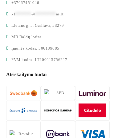
+37067451046
kl
*******
@
*********
as.lt
Lietaus g. 5, Garliava, 53279
MB Baldų loftas
Įmonės kodas: 306189685
PVM kodas: LT100015756217
Atsiskaitymo būdai