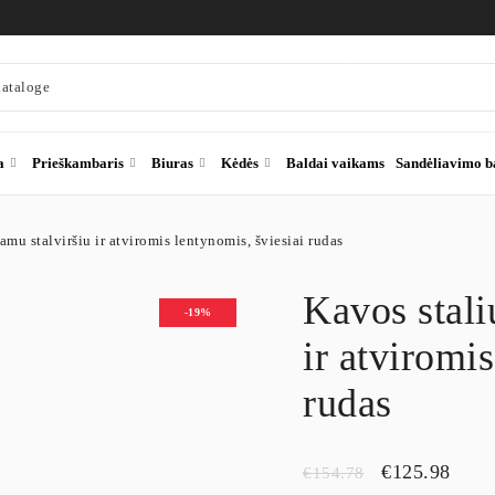
a
Prieškambaris
Biuras
Kėdės
Baldai vaikams
Sandėliavimo b
amu stalviršiu ir atviromis lentynomis, šviesiai rudas
Kavos stali
-19%
ir atviromis
rudas
€
125.98
€
154.78