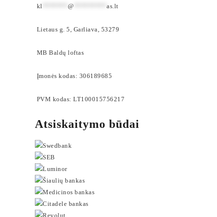
kl
*******
@
*********
as.lt
Lietaus g. 5, Garliava, 53279
MB Baldų loftas
Įmonės kodas: 306189685
PVM kodas: LT100015756217
Atsiskaitymo būdai