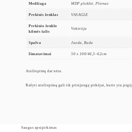
Medžiaga
MDP plokštė, Plienas
Prekinis ženklas
VASAGLE
Prekinio ženklo
Vokietija
kilmės šalis
Spalva
Juoda, Ruda
Išmatavimai
50 x 100/46,5–62cm
Atsiliepimų dar nėra.
Rašyti atsiliepimą gali tik prisijungę pirkėjai, kurie yra įsigi
Saugus apsipirkimas