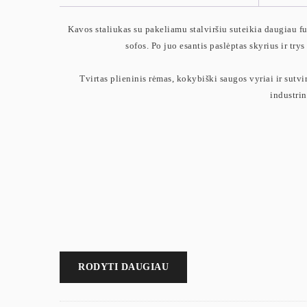
Kavos staliukas su pakeliamu stalviršiu suteikia daugiau fu
sofos. Po juo esantis paslėptas skyrius ir t
Tvirtas plieninis rėmas, kokybiški saugos vyriai ir sutvi
industrin
RODYTI DAUGIAU