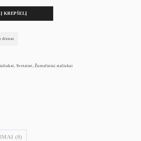
Į KREPŠELĮ
o dienas
taliukai
,
Svetainė
,
Žurnaliniai staliukai
IMAI (0)