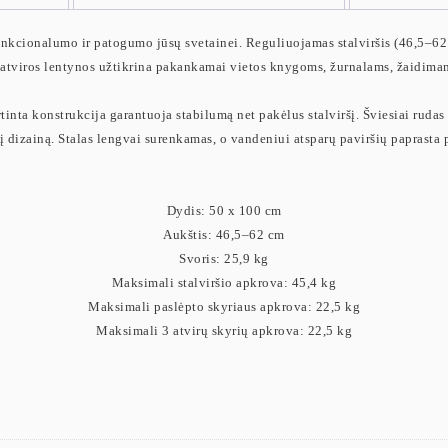
nkcionalumo ir patogumo jūsų svetainei. Reguliuojamas stalviršis (46,5–62 cm
rys atviros lentynos užtikrina pakankamai vietos knygoms, žurnalams, žaidimam
rtinta konstrukcija garantuoja stabilumą net pakėlus stalviršį. Šviesiai rudas 
į dizainą. Stalas lengvai surenkamas, o vandeniui atsparų paviršių paprasta p
Dydis: 50 x 100 cm
Aukštis: 46,5–62 cm
Svoris: 25,9 kg
Maksimali stalviršio apkrova: 45,4 kg
Maksimali paslėpto skyriaus apkrova: 22,5 kg
Maksimali 3 atvirų skyrių apkrova: 22,5 kg