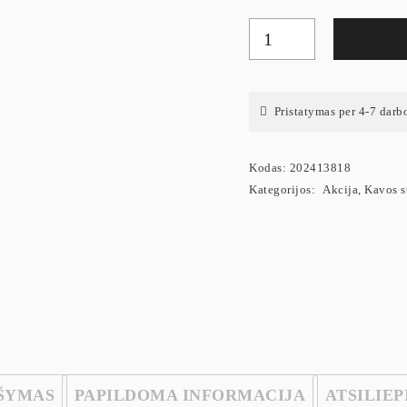
Pristatymas per 4-7 darb
Kodas:
202413818
Kategorijos:
Akcija
,
Kavos s
ŠYMAS
PAPILDOMA INFORMACIJA
ATSILIEP