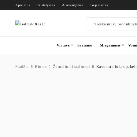
Apie mus
Pristatymas
Atsiskaitymas
Grąžinimas
Virtuvė
Svetainė
Miegamasis
Voni
Pradžia
Biuras
Žurnaliniai staliukai
Kavos staliukas pakeli