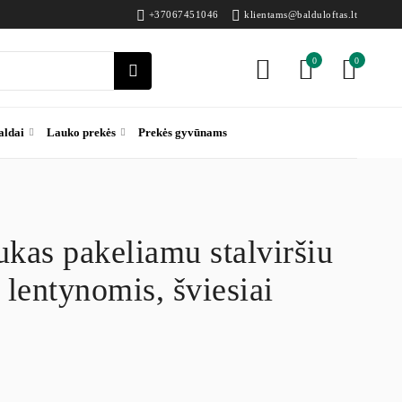
+37067451046
klientams@balduloftas.lt
0
0
aldai
Lauko prekės
Prekės gyvūnams
ukas pakeliamu stalviršiu
 lentynomis, šviesiai