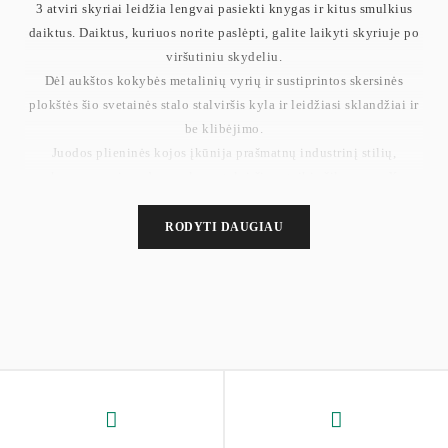
3 atviri skyriai leidžia lengvai pasiekti knygas ir kitus smulkius
daiktus. Daiktus, kuriuos norite paslėpti, galite laikyti skyriuje po
viršutiniu skydeliu.
Dėl aukštos kokybės metalinių vyrių ir sustiprintos skersinės
plokštės šio svetainės stalo stalviršis kyla ir leidžiasi sklandžiai ir
be klibėjimo.
Juodos plieninės kojos įkūnija prašmatnų industrinį stilių,
kupranugario rudos spalvos stalviršis suteikia šilumos, o X
petnešos suteikia stalui unikalaus charakterio. Atnaujinkite savo
kambarį naudodami šį sofos stalą!
RODYTI DAUGIAU
Naudodami pažymėtas dalis ir aiškias instrukcijas galite lengvai
surinkti šį kavos staliuką. Paviršius yra atsparus vandeniui, todėl jį
reikia nuvalyti drėgna šluoste tik tada, kai jis susitepa.