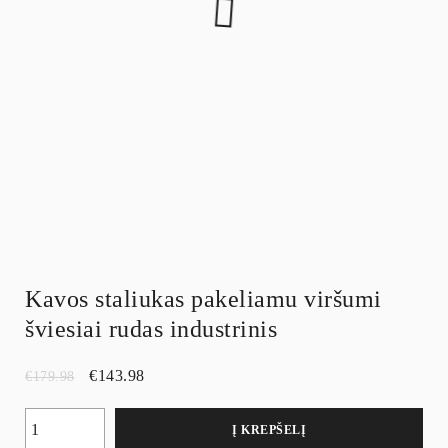
Kavos staliukas pakeliamu viršumi
šviesiai rudas industrinis
€
143.98
€
179.98
Į KREPŠELĮ