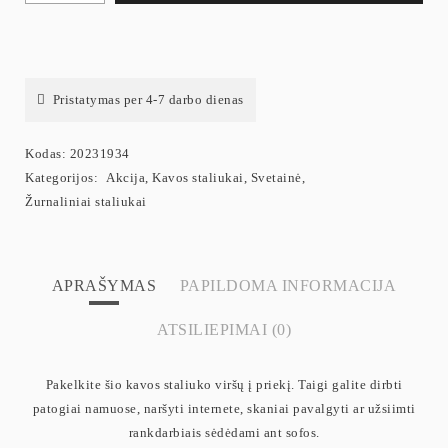
Pristatymas per 4-7 darbo dienas
Kodas:
20231934
Kategorijos:
Akcija
,
Kavos staliukai
,
Svetainė
,
Žurnaliniai staliukai
APRAŠYMAS
PAPILDOMA INFORMACIJA
ATSILIEPIMAI (0)
Pakelkite šio kavos staliuko viršų į priekį. Taigi galite dirbti
patogiai namuose, naršyti internete, skaniai pavalgyti ar užsiimti
rankdarbiais sėdėdami ant sofos.