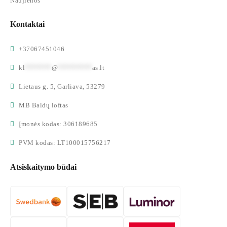
Naujienos
Kontaktai
+37067451046
kl
*******
@
*********
as.lt
Lietaus g. 5, Garliava, 53279
MB Baldų loftas
Įmonės kodas: 306189685
PVM kodas: LT100015756217
Atsiskaitymo būdai