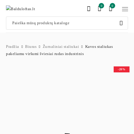
0
0
Pradžia
Biuras
Žurnaliniai staliukai
Kavos staliukas
pakeliamu viršumi šviesiai rudas industrinis
-20%