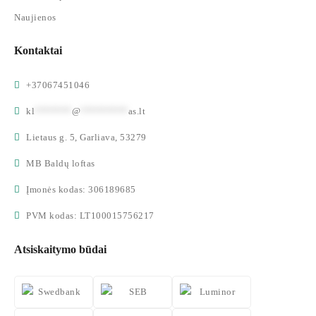
Naujienos
Kontaktai
+37067451046
kl
*******
@
*********
as.lt
Lietaus g. 5, Garliava, 53279
MB Baldų loftas
Įmonės kodas: 306189685
PVM kodas: LT100015756217
Atsiskaitymo būdai