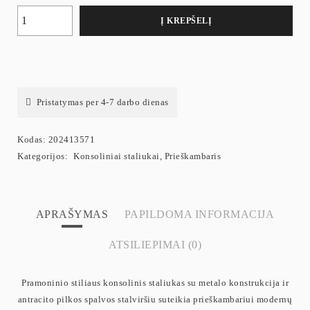
Į KREPŠELĮ
Pristatymas per 4-7 darbo dienas
Kodas:
202413571
Kategorijos:
Konsoliniai staliukai
,
Prieškambaris
APRAŠYMAS
PAPILDOMA INFORMACIJA
ATSILIEPIMAI (0)
Pramoninio stiliaus konsolinis staliukas su metalo konstrukcija ir
antracito pilkos spalvos stalviršiu suteikia prieškambariui modernų