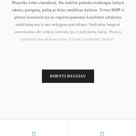
Niujorko lofto charakterį. Du stalčiai padeda tvarkingai laikyti
raktus, piniginę, paštą ar kitus smulkius daiktus. Tvirta MDP ir
plieno konstrukcija su reguliuojamomis kojelėmis užtikrina
stabilumą net ir ant nelygaus paviršiaus. Staliukas lengvai
surenkamas dėl aiškių instrukcijų ir pažymėtų dalių. Puikus
pasirinkimas dekoravimui ir funkcionalumui derinti.
Svoris 16,2 kg
Paviršius 20 kg
Apatinė lentyna 10 kg
RODYTI DAUGIAU
Kiekvienas stalčius 3 kg