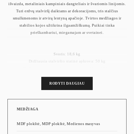
išvaizda, metaliniais kampiniais dangteliais ir švariomis linijomis.
Turi erdvų stalviršį daiktams ar dekoracijoms, tris stalčius
smulkmenoms ir atvirą lentyną apačioje. Tvirtos medžiagos ir
stabilios kojos užtikrina ilgaamžiškumą. Puikiai tinka
prieškambariui, miegamajam ar svetainei.
Svoris: 18,6 kg
Didžiausia stalviršio statinė apkrova: 50 kg
Didžiausia statinė apkrova vienam stalčiui: 10 kg
RODYTI DAUGIAU
MEDŽIAGA
MDF plokštė, MDP plokštė, Medienos masyvas