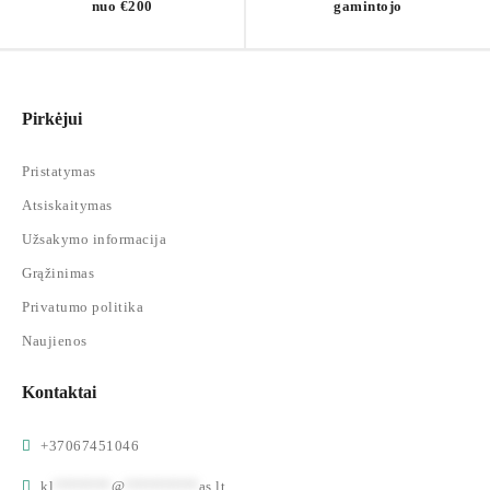
nuo €200
gamintojo
Pirkėjui
Pristatymas
Atsiskaitymas
Užsakymo informacija
Grąžinimas
Privatumo politika
Naujienos
Kontaktai
+37067451046
kl
*******
@
*********
as.lt