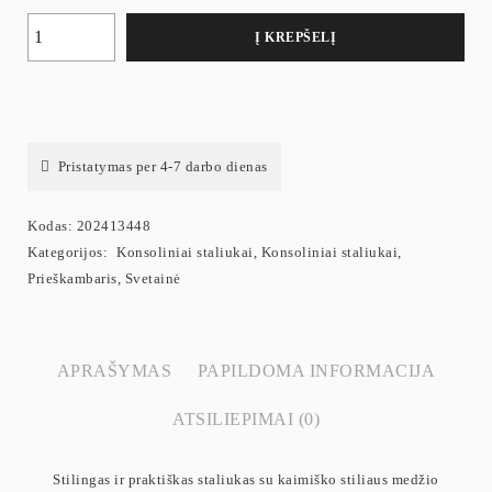
Į KREPŠELĮ
Pristatymas per 4-7 darbo dienas
Kodas:
202413448
Kategorijos:
Konsoliniai staliukai
,
Konsoliniai staliukai
,
Prieškambaris
,
Svetainė
APRAŠYMAS
PAPILDOMA INFORMACIJA
ATSILIEPIMAI (0)
Stilingas ir praktiškas staliukas su kaimiško stiliaus medžio