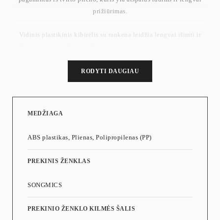
prižiūrimas.
Vidinis plastikinis kibirėlis su rankena leidžia lengvai išimti ir
išmesti atliekas. Higieniškas pedalinis atidarymo mechanizmas
leidžia atidaryti dangtį be rankų pagalbos, o viduje esantis
kibirėlis stabilizuoja šiukšlių maišo kraštą.
RODYTI DAUGIAU
Matmenys: 23,8 x 18,8 x 25,7 cm. Svoris: 0,8 kg.
MEDŽIAGA
ABS plastikas, Plienas, Polipropilenas (PP)
PREKINIS ŽENKLAS
SONGMICS
PREKINIO ŽENKLO KILMĖS ŠALIS