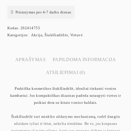
Pristatymas per 4-7 darbo dienas
Kodas:
202414755
Kategorijos:
Akcija
,
Šiukšliadėžės
,
Virtuvė
APRAŠYMAS
PAPILDOMA INFORMACIJA
ATSILIEPIMAI (0)
Praktiška kosmetikos šiukšliadėžė, idealiai tinkanti vonios
kambariui. Jos kompaktiškas dizainas padeda sutaupyti vietos ir
puikiai dera su kitais vonios baldais.
Šiukšliadėžė turi minkšto uždarymo mechanizmą, todėl dangtis
užsidaro tyliai ir lėtai, nekelia triukšmo. Be to, jos korpusas
pagamintas iš tvirto plieno, kuris yra atsparus rūdims ir lengvai