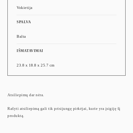
Vokietija
SPALVA
Balta
IŠMATAVIMAI
23.8 x 18.8 x 25.7 cm
Atsiliepimų dar nėra.
Rašyti atsiliepimą gali tik prisijungę pirkėjai, kurie yra įsigiję šį
produktą.