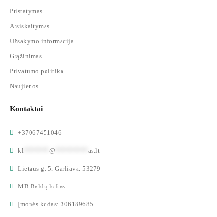
Pristatymas
Atsiskaitymas
Užsakymo informacija
Grąžinimas
Privatumo politika
Naujienos
Kontaktai
+37067451046
kl
*******
@
*********
as.lt
Lietaus g. 5, Garliava, 53279
MB Baldų loftas
Įmonės kodas: 306189685