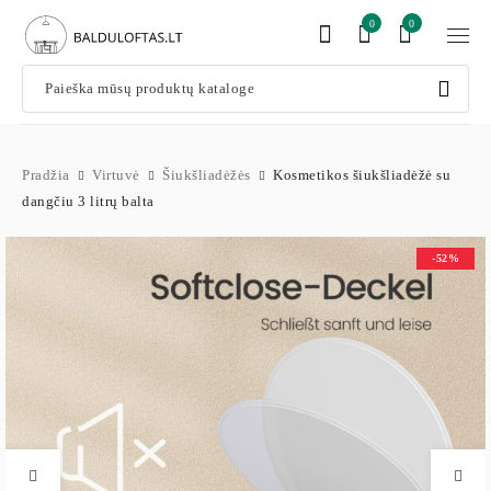
0
0
Pradžia
Virtuvė
Šiukšliadėžės
Kosmetikos šiukšliadėžė su
dangčiu 3 litrų balta
-52%