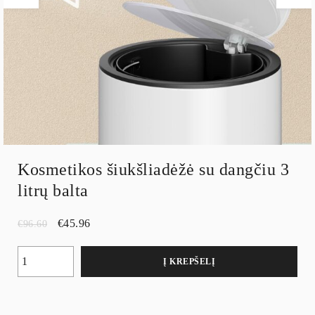
Kosmetikos šiukšliadėžė su dangčiu 3
litrų balta
€
45.96
€
96.60
Į KREPŠELĮ