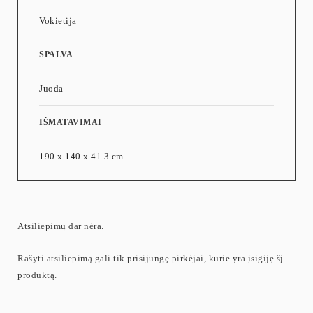
Vokietija
SPALVA
Juoda
IŠMATAVIMAI
190 x 140 x 41.3 cm
Atsiliepimų dar nėra.
Rašyti atsiliepimą gali tik prisijungę pirkėjai, kurie yra įsigiję šį
produktą.