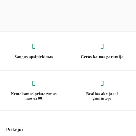
Saugus apsipirkimas
Geros kainos garantija
Nemokamas pristatymas
Realios akcijos iš
nuo €200
gamintojo
Pirkėjui