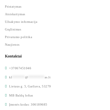
Pristatymas
Atsiskaitymas
Užsakymo informacija
Grąžinimas
Privatumo politika
Naujienos
Kontaktai
+37067451046
kl
*******
@
*********
as.lt
Lietaus g. 5, Garliava, 53279
MB Baldų loftas
Įmonės kodas: 306189685