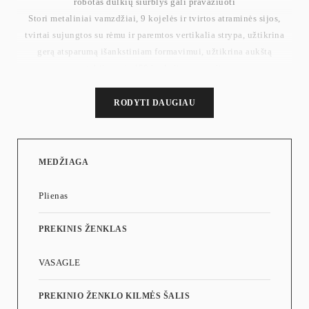
robotas dulkių siurblys gali pravažiuoti
Stori metaliniai vamzdžiai, 9 kojelės ir tvirtos atraminės sijos,
tvirtai sujungtos su rėmu ir paremtos vertikalia strypa, užtikrina
gerą atsparumą išankstiniam formavimui, užtikrina aukštą
stabilumą ir 450 kg keliamąją galią
[Lengvas surinkimas] Dėl aiškių instrukcijų ir pažymėtų dalių
galite lengvai surinkti šį dvigulės lovos rėmą.
RODYTI DAUGIAU
Pagalvėlės sumažina triukšmą ir apsaugo grindis nuo įbrėžimų
judant. Vertikali atraminė sija yra su ilgu putplasčiu, kad būtų
išvengta triukšmo, kurį sukelia tiesioginis kontaktas su plieniniais
MEDŽIAGA
vamzdžiais.
Svoris: 18,8 kg
Plienas
Maks. statinė apkrova vienai atraminei sijai: 140 kg
Maks. statinė apkrova: 450 kg
PREKINIS ŽENKLAS
VASAGLE
PREKINIO ŽENKLO KILMĖS ŠALIS