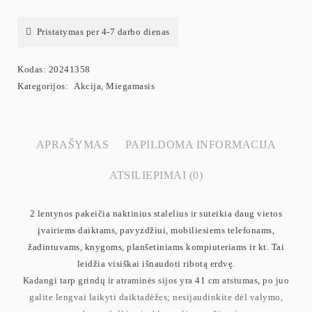
Pristatymas per 4-7 darbo dienas
Kodas:
20241358
Kategorijos:
Akcija
,
Miegamasis
APRAŠYMAS
PAPILDOMA INFORMACIJA
ATSILIEPIMAI (0)
2 lentynos pakeičia naktinius stalelius ir suteikia daug vietos
įvairiems daiktams, pavyzdžiui, mobiliesiems telefonams,
žadintuvams, knygoms, planšetiniams kompiuteriams ir kt. Tai
leidžia visiškai išnaudoti ribotą erdvę.
Kadangi tarp grindų ir atraminės sijos yra 41 cm atstumas, po juo
galite lengvai laikyti daiktadėžes; nesijaudinkite dėl valymo,