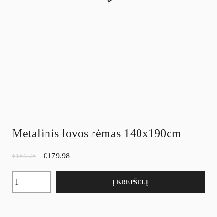
Metalinis lovos rėmas 140x190cm
€
179.98
€
181.78
Į KREPŠELĮ