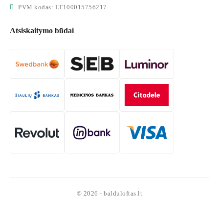
PVM kodas: LT100015756217
Atsiskaitymo būdai
© 2026 - balduloftas.lt