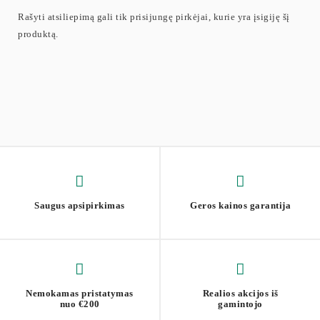
Rašyti atsiliepimą gali tik prisijungę pirkėjai, kurie yra įsigiję šį
produktą.
Saugus apsipirkimas
Geros kainos garantija
Nemokamas pristatymas
Realios akcijos iš
nuo €200
gamintojo