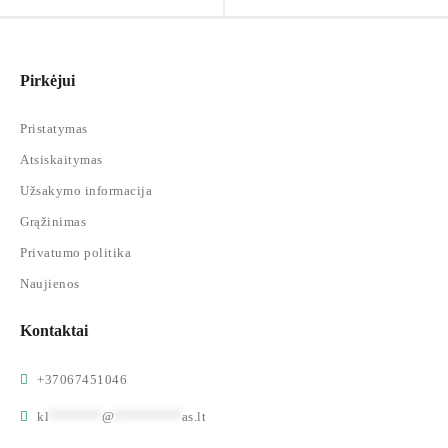
Pirkėjui
Pristatymas
Atsiskaitymas
Užsakymo informacija
Grąžinimas
Privatumo politika
Naujienos
Kontaktai
+37067451046
kl
*******
@
*********
as.lt