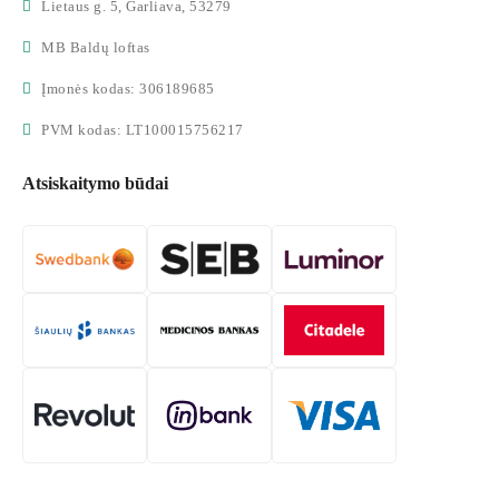
Lietaus g. 5, Garliava, 53279
MB Baldų loftas
Įmonės kodas: 306189685
PVM kodas: LT100015756217
Atsiskaitymo būdai