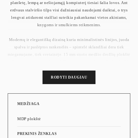
planšetę, lempą ar nešiojamąjį kompiuterį tiesiai šalia lovos. Ant
erdvaus stalviršio tilps visi dažniausiai naudojami daiktai, o trys
lengvai atidaromi stalčiai suteikia pakankamai vietos akiniams,
knygoms ir smulkiems reikmenims.
Modernų ir elegantišką dizainą kuria minimalistinės linijos, juoda
spalva ir paslėptos rankenėlės – spintelė sklandžiai dera tiek
miegamajame, tiek svetainėje. 15 mm storio medžio drožlių plokštė
užtikrina tvirtumą ir ilgaamžiškumą, o konstrukcija išlaiko iki 62
kg svorį. Surinkimas paprastas dėl paženklintų dalių ir aiškių
instrukcijų.
RODYTI DAUGIAU
Svoris: 13 kg
Didžiausia statinė bendra apkrova: 62 kg
MEDŽIAGA
MDP plokštė
PREKINIS ŽENKLAS