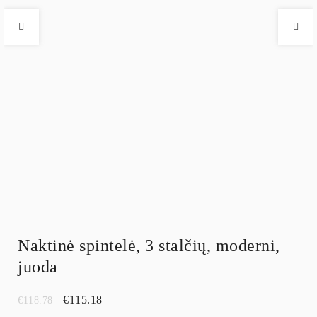
Naktinė spintelė, 3 stalčių, moderni,
juoda
€
115.18
€
118.78