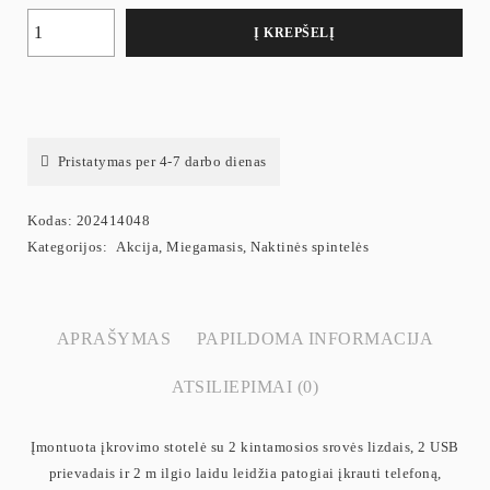
Į KREPŠELĮ
Pristatymas per 4-7 darbo dienas
Kodas:
202414048
Kategorijos:
Akcija
,
Miegamasis
,
Naktinės spintelės
APRAŠYMAS
PAPILDOMA INFORMACIJA
ATSILIEPIMAI (0)
Įmontuota įkrovimo stotelė su 2 kintamosios srovės lizdais, 2 USB
prievadais ir 2 m ilgio laidu leidžia patogiai įkrauti telefoną,