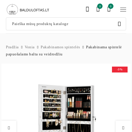
0
0
Pradžia
Vonia
Pakabinamos spintelės
Pakabinama spintelė
papuošalams balta su veidrodžiu
-3%