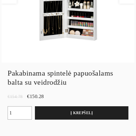
Pakabinama spintelė papuošalams
balta su veidrodžiu
€
150.28
€
154.78
Į KREPŠELĮ