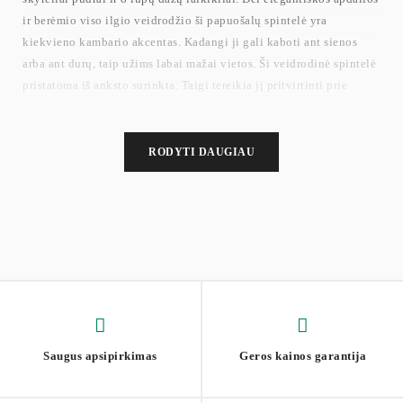
ir berėmio viso ilgio veidrodžio ši papuošalų spintelė yra
kiekvieno kambario akcentas. Kadangi ji gali kaboti ant sienos
arba ant durų, taip užims labai mažai vietos. Ši veidrodinė spintelė
pristatoma iš anksto surinkta. Taigi tereikia jį pritvirtinti prie
sienos arba pakabinti ant durų staktos naudojant pridedamus
kabliukus. 2 lipnios juostelės padės ją stabilizuoti.
RODYTI DAUGIAU
Saugus apsipirkimas
Geros kainos garantija