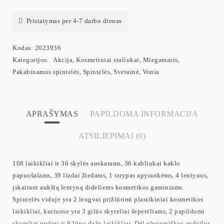
Pristatymas per 4-7 darbo dienas
Kodas:
2023936
Kategorijos:
Akcija
,
Kosmetiniai staliukai
,
Miegamasis
,
Pakabinamos spintelės
,
Spintelės
,
Svetainė
,
Vonia
APRAŠYMAS
PAPILDOMA INFORMACIJA
ATSILIEPIMAI (0)
108 laikikliai ir 36 skylės auskarams, 36 kabliukai kaklo
papuošalams, 39 lizdai žiedams, 1 strypas apyrankėms, 4 lentynos,
įskaitant aukštą lentyną dideliems kosmetikos gaminiams.
Spintelės viduje yra 2 lengvai prižiūrimi plastikiniai kosmetikos
laikikliai, kuriuose yra 3 gilūs skyreliai šepetėliams, 2 papildomi
skyreliai pudrai ir 8 lūpų dažų laikikliai. Dėl elegantiškos apdailos