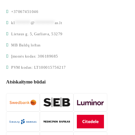
+37067451046
kl
*******
@
*********
as.lt
Lietaus g. 5, Garliava, 53279
MB Baldų loftas
Įmonės kodas: 306189685
PVM kodas: LT100015756217
Atsiskaitymo būdai