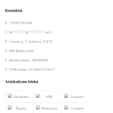
Kontaktai
+37067451046
kl
*******
@
*********
as.lt
Lietaus g. 5, Garliava, 53279
MB Baldų loftas
Įmonės kodas: 306189685
PVM kodas: LT100015756217
Atsiskaitymo būdai