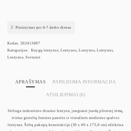
Pristatymas per 4-7 darbo dienas
Kodas:
202413897
Kategorijos:
Knygų lentynos
,
Lentynos
,
Lentynos
,
Lentynos
,
Lentynos
,
Svetainė
APRAŠYMAS
PAPILDOMA INFORMACIJA
ATSILIEPIMAI (0)
Stilinga industrinio dizaino lentyna, jungianti juodą plieninį rėmą,
tvirtas grotelių šonines paneles ir vintažinės medienos spalvos
lentynas. Šešių pakopų konstrukcija (30 x 60 x 175,6 cm) užtikrina