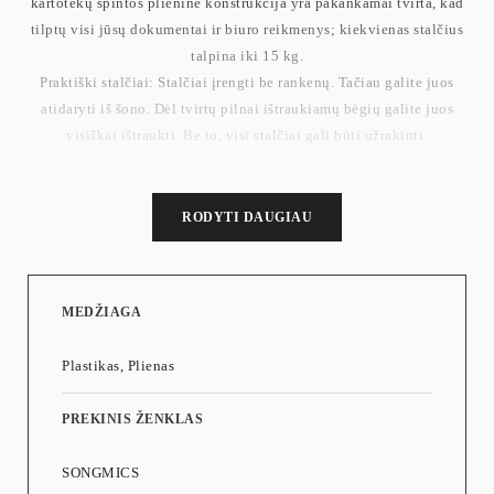
kartotekų spintos plieninė konstrukcija yra pakankamai tvirta, kad
tilptų visi jūsų dokumentai ir biuro reikmenys; kiekvienas stalčius
talpina iki 15 kg.
Praktiški stalčiai: Stalčiai įrengti be rankenų. Tačiau galite juos
atidaryti iš šono. Dėl tvirtų pilnai ištraukiamų bėgių galite juos
visiškai ištraukti. Be to, visi stalčiai gali būti užrakinti.
Iš anksto surinkta: ši biuro spintelė pristatoma iš anksto surinkta,
todėl jums nereikės gaišti laiko sudėtingam surinkimui. Tiesiog
nuspręskite, ar norite pritvirtinti penkis ratus (du su stabdžiais).
RODYTI DAUGIAU
Ką gausite: mobili spintelė su 4 stalčiais jūsų biuro reikmenims, 4
ratukai didesniam lankstumui, papildomas ratukas papildomam
stabilumui ir užraktas, apsaugantis jūsų asmeninius dokumentus
MEDŽIAGA
nuo neteisėtos prieigos.
Svoris: 20 kg
Plastikas, Plienas
Maks. kiekvieno stalčiaus apkrova: 15 kg
PREKINIS ŽENKLAS
SONGMICS