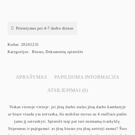
Pristatymas per 4-7 darbo dienas
Kodas:
20241231
Kategorijos:
Biuras
,
Dokumentų spintelės
APRAŠYMAS
PAPILDOMA INFORMACIJA
ATSILIEPIMAI (0)
Viskas vienoje vietoje: jei jūsų darbo stalas jūsų darbo kambaryje
ar biure visada yra netvarka, šis mobilus stovas su 4 stalčiais padės
jums jį sutvarkyti. Spintelė taip pat turi nuimamą tvarkyklę.
Stiprumas ir pajėgumai: ar jūsų biuras yra jūsų antrieji namai? Šios