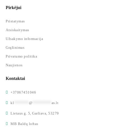
Pirkėjui
Pristatymas
Atsiskaitymas
Užsakymo informacija
Grąžinimas
Privatumo politika
Naujienos
Kontaktai
+37067451046
kl
*******
@
*********
as.lt
Lietaus g. 5, Garliava, 53279
MB Baldų loftas