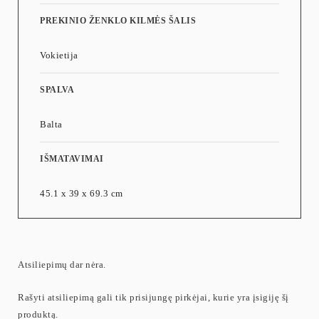
PREKINIO ŽENKLO KILMĖS ŠALIS
Vokietija
SPALVA
Balta
IŠMATAVIMAI
45.1 x 39 x 69.3 cm
Atsiliepimų dar nėra.
Rašyti atsiliepimą gali tik prisijungę pirkėjai, kurie yra įsigiję šį
produktą.