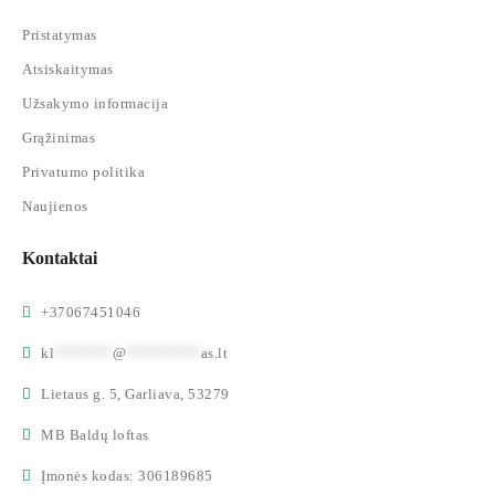
Pristatymas
Atsiskaitymas
Užsakymo informacija
Grąžinimas
Privatumo politika
Naujienos
Kontaktai
+37067451046
kl
*******
@
*********
as.lt
Lietaus g. 5, Garliava, 53279
MB Baldų loftas
Įmonės kodas: 306189685