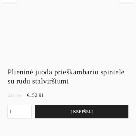
Plieninė juoda prieškambario spintelė
su rudu stalviršiumi
€
152.91
€
215.96
Į KREPŠELĮ