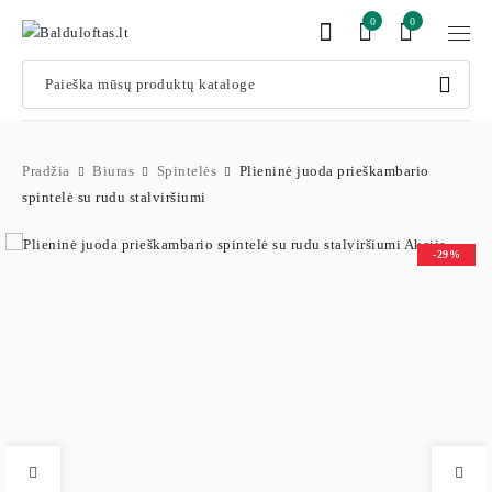
0
0
Pradžia
Biuras
Spintelės
Plieninė juoda prieškambario
spintelė su rudu stalviršiumi
-29%