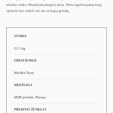
atlaikys laiko išbandymą daugelį metų. Dėka reguliuojamų kojų
spintelė bus stabili net ant nelygių grindų.
SVORIS
22.1 kg
IŠMATAVIMAI
80x40x76cm
MEDŽIAGA
MDP plokštė, Plienas
PREKINIS ŽENKLAS