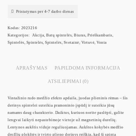
Pristatymas per 4-7 darbo dienas
Kodas:
2023216
Kategorijos:
Akcija
,
Batų spintelės
,
Biuras
,
Prieškambaris
,
Spintelės
,
Spintelės
,
Spintelės
,
Svetainė
,
Virtuvė
,
Vonia
APRAŠYMAS
PAPILDOMA INFORMACIJA
ATSILIEPIMAI (0)
Vintažinio rudo medžio efekto apdaila, juodas plieninis rėmas – šis
derinys spintelei suteikia pramoninio įspūdį ir suteikia jūsų
namams daug charakterio. Daiktus, kuriuos norite paslėpti, galite
lengvai laikyti nepastebimoje vietoje už magnetinių durelių.
Lentynos aukštis viduje reguliuojamas. Aukštos kokybės medžio
drožlių plokštės ir tvirto plieno derinys reiškia, kad ši spinta