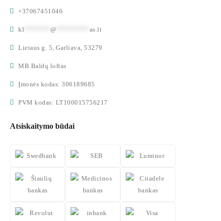
+37067451046
kl
*******
@
*********
as.lt
Lietaus g. 5, Garliava, 53279
MB Baldų loftas
Įmonės kodas: 306189685
PVM kodas: LT100015756217
Atsiskaitymo būdai