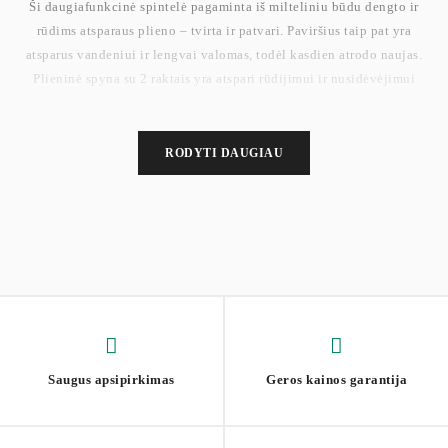
Ši daugiafunkcinė spintelė pagaminta iš milteliniu būdu dengto ir
rūdims atsparaus plieno – tvirta ir patvari. Paviršius taip pat yra
atsparus vandeniui ir lengvai valomas, todėl kasdien atrodo naujas.
Plieninė spyna su 2 raktais yra atspari rūdijimui ir nusidėvėjimui
bei pasižymi dideliu saugumo koeficientu, kad apsaugotų jūsų
asmeninius daiktus
Pateikiame aiškias instrukcijas ir paženklintas dalis, kad
RODYTI DAUGIAU
galėtumėte greitai ir be pastangų surinkti šią metalinę spintelę.
Dydis (be kojų): 40 x 80 x 90 cm
Svoris: 22,3 kg
Maks. statinė paviršiaus apkrova: 30 kg
Maks. kiekvienos reguliuojamos lentynos statinė apkrova: 25 kg
Saugus apsipirkimas
Geros kainos garantija