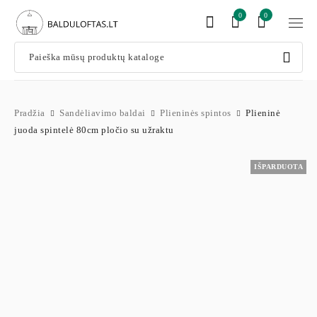
0
0
Pradžia
Sandėliavimo baldai
Plieninės spintos
Plieninė
juoda spintelė 80cm pločio su užraktu
IŠPARDUOTA