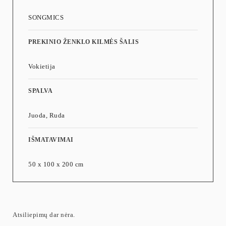
Montuodami visada mūvėkite pirštines.
SONGMICS
Prašome nestatyti gaminio drėgnoje aplinkoje.
Maksimali apkrova tekste reiškia didžiausią statinį svorį.
PREKINIO ŽENKLO KILMĖS ŠALIS
Prekė bus pristatoma dviem pakuotėmis. Būkite kantrūs, jei iš
pradžių gausite tik vieną paketą. Antrasis paketas turėtų būti
Vokietija
pristatytas netrukus.
SPALVA
Juoda, Ruda
IŠMATAVIMAI
50 x 100 x 200 cm
Atsiliepimų dar nėra.