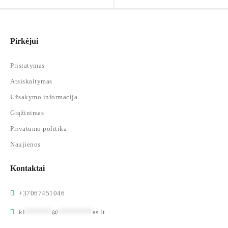
Pirkėjui
Pristatymas
Atsiskaitymas
Užsakymo informacija
Grąžinimas
Privatumo politika
Naujienos
Kontaktai
+37067451046
kl
*******
@
*********
as.lt