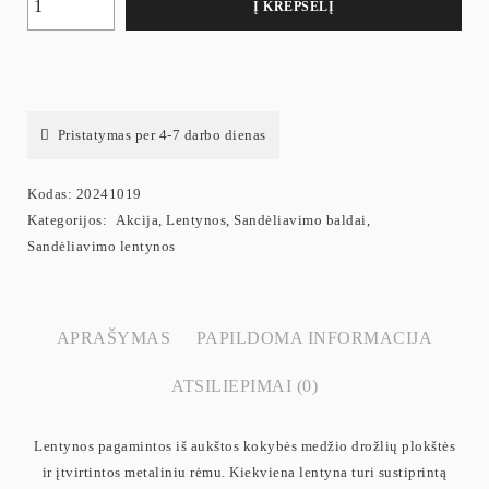
Į KREPŠELĮ
Pristatymas per 4-7 darbo dienas
Kodas:
20241019
Kategorijos:
Akcija
,
Lentynos
,
Sandėliavimo baldai
,
Sandėliavimo lentynos
APRAŠYMAS
PAPILDOMA INFORMACIJA
ATSILIEPIMAI (0)
Lentynos pagamintos iš aukštos kokybės medžio drožlių plokštės
ir įtvirtintos metaliniu rėmu. Kiekviena lentyna turi sustiprintą