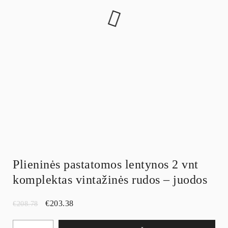
Plieninės pastatomos lentynos 2 vnt
komplektas vintažinės rudos – juodos
€
203.38
€
208.78