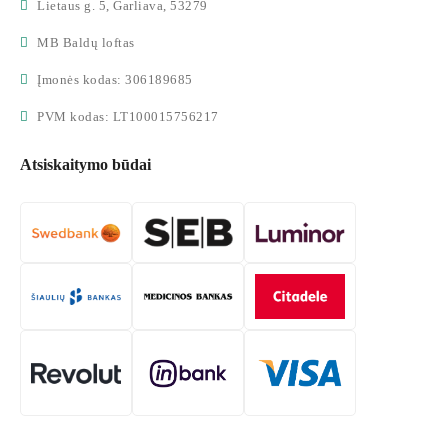
Lietaus g. 5, Garliava, 53279
MB Baldų loftas
Įmonės kodas: 306189685
PVM kodas: LT100015756217
Atsiskaitymo būdai