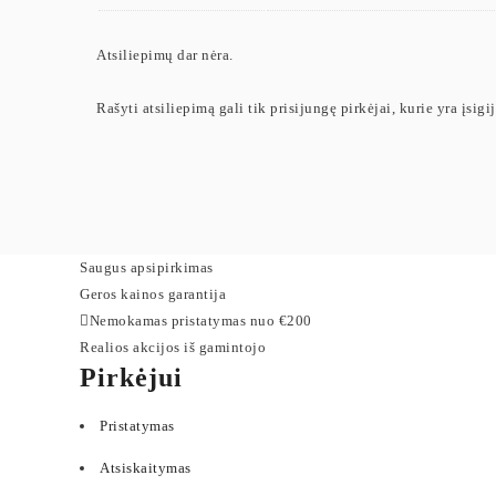
Atsiliepimų dar nėra.
Rašyti atsiliepimą gali tik prisijungę pirkėjai, kurie yra įsigi
Saugus apsipirkimas
Geros kainos garantija
Nemokamas pristatymas nuo €200
Realios akcijos iš gamintojo
Pirkėjui
Pristatymas
Atsiskaitymas