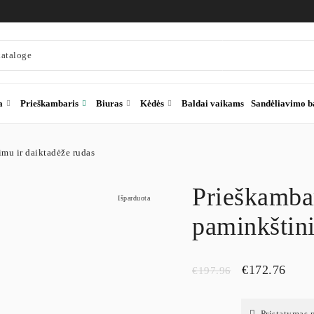
a
Prieškambaris
Biuras
Kėdės
Baldai vaikams
Sandėliavimo b
imu ir daiktadėže rudas
Prieškambar
Išparduota
paminkštini
€
172.76
€
197.96
Pristatymas 