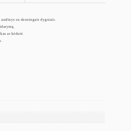
is audinys su skoningais dygsiais.
tidarymą.
kas ar kėdutė.
s.