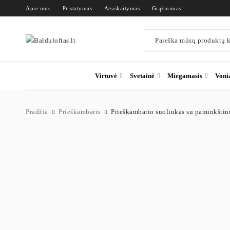
Apie mus
Pristatymas
Atsiskaitymas
Grąžinimas
Virtuvė
Svetainė
Miegamasis
Voni
Pradžia
Prieškambaris
Prieškambario suoliukas su paminkštin