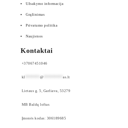
Užsakymo informacija
Grąžinimas
Privatumo politika
Naujienos
Kontaktai
+37067451046
kl
*******
@
*********
as.lt
Lietaus g. 5, Garliava, 53279
MB Baldų loftas
Įmonės kodas: 306189685