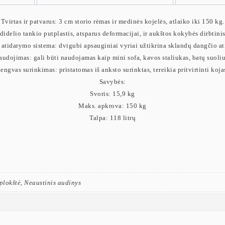
Tvirtas ir patvarus: 3 cm storio rėmas ir medinės kojelės, atlaiko iki 150 kg.
 didelio tankio putplastis, atsparus deformacijai, ir aukštos kokybės dirbtin
atidarymo sistema: dvigubi apsauginiai vyriai užtikrina sklandų dangčio a
audojimas: gali būti naudojamas kaip mini sofa, kavos staliukas, batų suoliu
engvas surinkimas: pristatomas iš anksto surinktas, tereikia pritvirtinti koja
Savybės:
Svoris: 15,9 kg
Maks. apkrova: 150 kg
Talpa: 118 litrų
plokštė, Neaustinis audinys