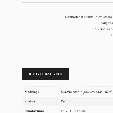
Komfortas ir stilius: 6 cm storio
Saugaus 
Universalus n
L
RODYTI DAUGIAU
Medžiaga
Didelio tankio poliuretanas, MDF 
Spalva
Ruda
Išmatavimai
45 x 118 x 45 cm