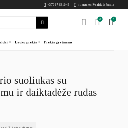
+37067451046
klientams@balduloftas.lt
0
0
aldai
Lauko prekės
Prekės gyvūnams
io suoliukas su
mu ir daiktadėže rudas
per 4-7 darbo dienas