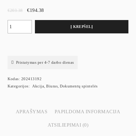
€
194.38
€
203.38
Į KREPŠELĮ
Pristatymas per 4-7 darbo dienas
Kodas:
202413192
Kategorijos:
Akcija
,
Biuras
,
Dokumentų spintelės
APRAŠYMAS
PAPILDOMA INFORMACIJA
ATSILIEPIMAI (0)