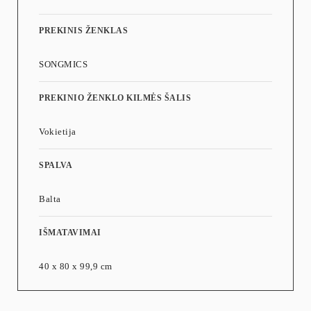
Lengvas surinkimas – aiškios instrukcijos ir paženklintos dalys
leidžia greitai ir be vargo surinkti šią plieninę spintelę
PREKINIS ŽENKLAS
Svoris 22,3 kg
SONGMICS
Išmatavimai 40 x 80 x 90 cm(be kojelių)
Maksimali statinė paviršiaus apkrova 30 kg
PREKINIO ŽENKLO KILMĖS ŠALIS
Maksimali kiekvienos lentynos apkrova 25 kg
Vokietija
SPALVA
Balta
IŠMATAVIMAI
40 x 80 x 99,9 cm