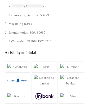
kl
*******
@
*********
as.lt
Lietaus g. 5, Garliava, 53279
MB Baldų loftas
Įmonės kodas: 306189685
PVM kodas: LT100015756217
Atsiskaitymo būdai