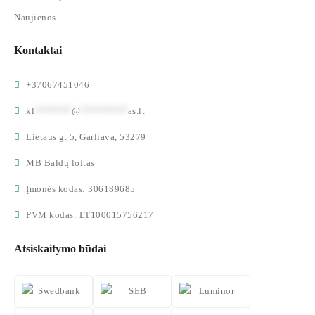
Naujienos
Kontaktai
+37067451046
kl
*******
@
*********
as.lt
Lietaus g. 5, Garliava, 53279
MB Baldų loftas
Įmonės kodas: 306189685
PVM kodas: LT100015756217
Atsiskaitymo būdai