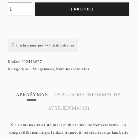
Į KREPŠELĮ
Pristatymas per 4-7 darbo dienas
Kodas:
202413677
Kategorijos:
Miegamasis
,
Naktinės spintelės
APRAŠYMAS
PAPILDOMA INFORMACIJA
ATSILIEPIMAI (0)
Šie siauri naktiniai staliukai puikiai tinka mažoms erdvėms – jų
kompaktiški matmenys leidžia išnaudoti net siauriausius kambario