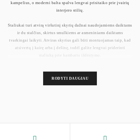
kampelius, o moderni balta spalva lengvai prisitaiko prie įvairių
interjero stilių.
Staliukai turi atvirą viršutinį skyrių dažnai naudojamiems daiktams
ir du stalčius, skirtus smulkiems ar asmeniniams daiktams
tvarkingai laikyti. Atviras skyrius gali būti montuojamas taip, kad
atsivertų į kairę arba į dešinę, todėl galite lengvai priderinti
staliuką prie kambario išdėstymo.
Pagaminti iš kokybiškos MDF ir medžio drožlių plokštės, šie
staliukai yra tvirti ir stabilūs. Stalviršis atlaiko iki 45,4 kg, o
RODYTI DAUGIAU
kiekvienas stalčius – iki 4,5 kg, todėl jie patikimai laiko jūsų
daiktus. Surinkimas nesudėtingas – visos detalės paženklintos,
pridedamos aiškios instrukcijos.
Puikus pasirinkimas miegamajam, svetainei ar darbo kambariui, kai
norisi taupyti vietą, bet neprarasti funkcionalumo.