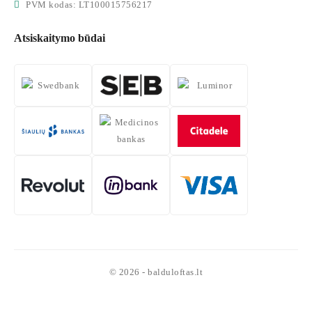
PVM kodas: LT100015756217
Atsiskaitymo būdai
© 2026 - balduloftas.lt