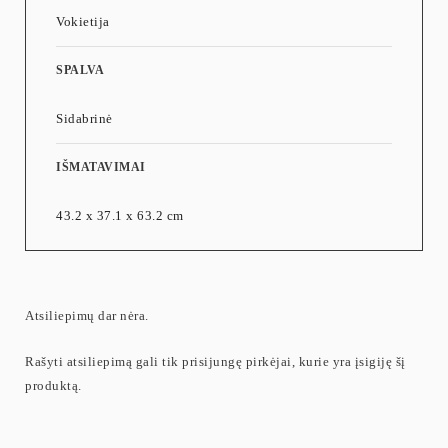
Vokietija
SPALVA
Sidabrinė
IŠMATAVIMAI
43.2 x 37.1 x 63.2 cm
Atsiliepimų dar nėra.
Rašyti atsiliepimą gali tik prisijungę pirkėjai, kurie yra įsigiję šį
produktą.