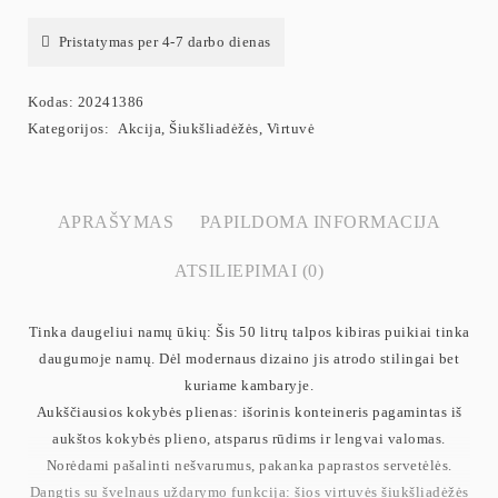
Pristatymas per 4-7 darbo dienas
Kodas:
20241386
Kategorijos:
Akcija
,
Šiukšliadėžės
,
Virtuvė
APRAŠYMAS
PAPILDOMA INFORMACIJA
ATSILIEPIMAI (0)
Tinka daugeliui namų ūkių: Šis 50 litrų talpos kibiras puikiai tinka
daugumoje namų. Dėl modernaus dizaino jis atrodo stilingai bet
kuriame kambaryje.
Aukščiausios kokybės plienas: išorinis konteineris pagamintas iš
aukštos kokybės plieno, atsparus rūdims ir lengvai valomas.
Norėdami pašalinti nešvarumus, pakanka paprastos servetėlės.
Dangtis su švelnaus uždarymo funkcija: šios virtuvės šiukšliadėžės