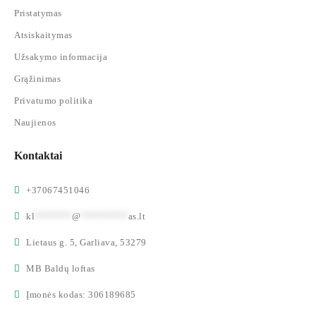
Pristatymas
Atsiskaitymas
Užsakymo informacija
Grąžinimas
Privatumo politika
Naujienos
Kontaktai
+37067451046
kl
*******
@
*********
as.lt
Lietaus g. 5, Garliava, 53279
MB Baldų loftas
Įmonės kodas: 306189685