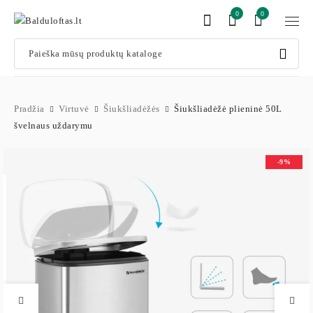
0
0
Pradžia
Virtuvė
Šiukšliadėžės
Šiukšliadėžė plieninė 50L
švelnaus uždarymu
-9%