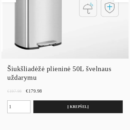
Šiukšliadėžė plieninė 50L švelnaus
uždarymu
€
179.98
€
197.98
Į KREPŠELĮ