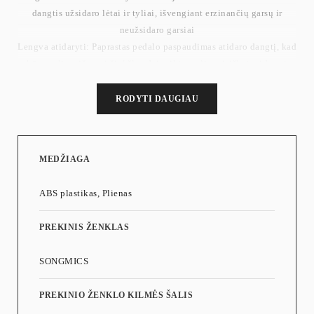
dangtis užsidaro lėtai ir tyliai, išvengiant erzinančių garsų ir
neužsidaro garsiai
Lengva atidaryti: Paprastas pedalo paspaudimas atidaro dangtį, kad
būtų galima išmesti šiukšles. Jei reikia, galite visiškai atidaryti
dangtį ranka, kad jis liktų atidarytas.
Gerai suprojektuota vidinė šiukšliadėžė: vidinė šiukšliadėžė turi
RODYTI DAUGIAU
angą nugarėlėje, kuri leidžia pritvirtinti šiukšlių maišo kraštą. Taip
krepšys neslystų.
Bendras aukštis (atvertus dangtį): 88,6 cm
MEDŽIAGA
Vidinis kaušo dydis: 40,6 x 25,7 x 58,3 cm
Talpa: 50 litrų
ABS plastikas, Plienas
Svoris: 5,8 kg
PREKINIS ŽENKLAS
SONGMICS
PREKINIO ŽENKLO KILMĖS ŠALIS