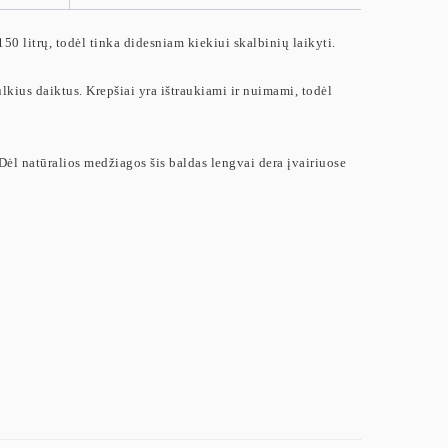
 150 litrų, todėl tinka didesniam kiekiui skalbinių laikyti.
lkius daiktus. Krepšiai yra ištraukiami ir nuimami, todėl
ėl natūralios medžiagos šis baldas lengvai dera įvairiuose