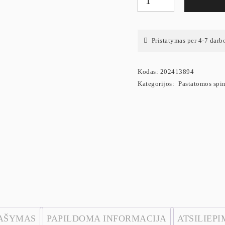
Pristatymas per 4-7 darb
Kodas:
202413894
Kategorijos:
Pastatomos spin
AŠYMAS
PAPILDOMA INFORMACIJA
ATSILIEPIM