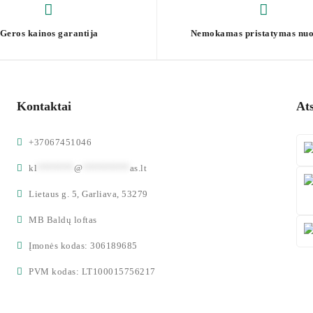
Geros kainos garantija
Nemokamas pristatymas nuo
Kontaktai
At
+37067451046
kl
*******
@
*********
as.lt
Lietaus g. 5, Garliava, 53279
MB Baldų loftas
Įmonės kodas: 306189685
PVM kodas: LT100015756217