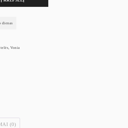
Į KREPŠELĮ
o dienas
telės
,
Vonia
AI (0)