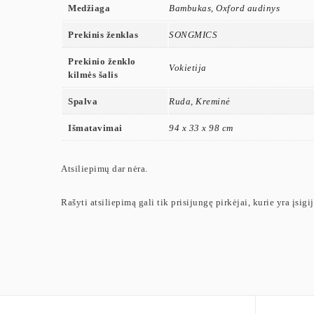
Medžiaga
Bambukas, Oxford audinys
Prekinis ženklas
SONGMICS
Prekinio ženklo
Vokietija
kilmės šalis
Spalva
Ruda, Kreminė
Išmatavimai
94 x 33 x 98 cm
Atsiliepimų dar nėra.
Rašyti atsiliepimą gali tik prisijungę pirkėjai, kurie yra įsigi