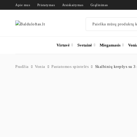
Apie mus
Pristatymas
Atsiskaitymas
Grąžinimas
Virtuvė
Svetainė
Miegamasis
Voni
Pradžia
Vonia
Pastatomos spintelės
Skalbinių krepšys su 3