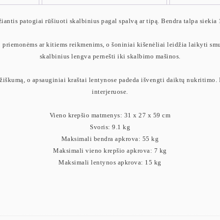
žiantis patogiai rūšiuoti skalbinius pagal spalvą ar tipą. Bendra talpa siekia
priemonėms ar kitiems reikmenims, o šoniniai kišenėliai leidžia laikyti smu
skalbinius lengva pernešti iki skalbimo mašinos.
žiškumą, o apsauginiai kraštai lentynose padeda išvengti daiktų nukritimo. D
interjeruose.
Vieno krepšio matmenys: 31 x 27 x 59 cm
Svoris: 9.1 kg
Maksimali bendra apkrova: 55 kg
Maksimali vieno krepšio apkrova: 7 kg
Maksimali lentynos apkrova: 15 kg