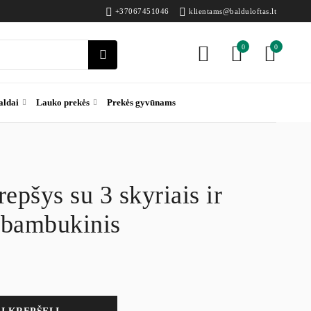
+37067451046
klientams@balduloftas.lt
0
0
aldai
Lauko prekės
Prekės gyvūnams
repšys su 3 skyriais ir
 bambukinis