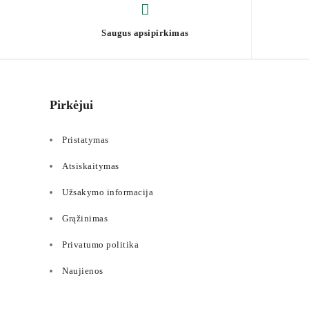
Saugus apsipirkimas
Pirkėjui
Pristatymas
Atsiskaitymas
Užsakymo informacija
Grąžinimas
Privatumo politika
Naujienos