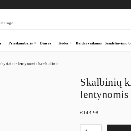
a
Prieškambaris
Biuras
Kėdės
Baldai vaikams
Sandėliavimo b
 skyriais ir lentynomis bambukinis
Skalbinių k
lentynomis
€
143.98