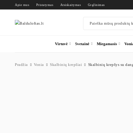
Apie mus
Pristatymas
Atsiskaitymas
Grąžinimas
Virtuvė
Svetainė
Miegamasis
Voni
Pradžia
Vonia
Skalbinių krepšiai
Skalbinių krepšys su dan