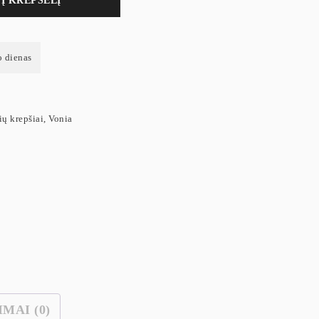
Į KREPŠELĮ
o dienas
ių krepšiai
,
Vonia
IMAI (0)