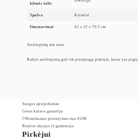
Vokietija
kilmės šalis
Spalva
Kreminė
Išmatavimai
42 x 32 x 70.5 cm
Atsiliepimų dar nėra.
Rašyti atsiliepimą gali tik prisijungę pirkėjai, kurie yra įsigi
Saugus apsipirkimas
Geros kainos garantija
Nemokamas pristatymas nuo €200
Realios akcijos iš gamintojo
Pirkėjui