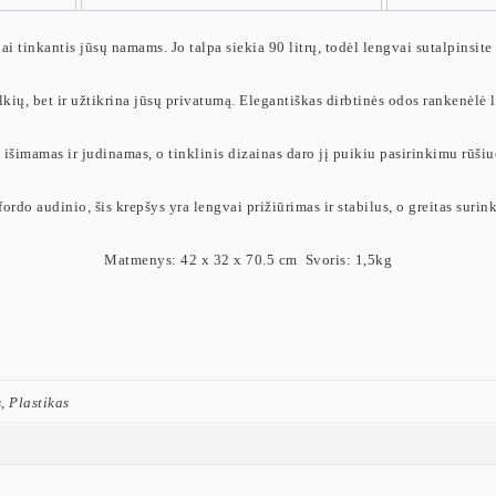
i tinkantis jūsų namams. Jo talpa siekia 90 litrų, todėl lengvai sutalpinsite
ių, bet ir užtikrina jūsų privatumą. Elegantiškas dirbtinės odos rankenėlė l
 išimamas ir judinamas, o tinklinis dizainas daro jį puikiu pasirinkimu rūšiu
rdo audinio, šis krepšys yra lengvai prižiūrimas ir stabilus, o greitas suri
Matmenys: 42 x 32 x 70.5 cm Svoris: 1,5kg
 Plastikas