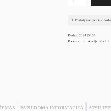
Pristatymas per 4-7 darb
Kodas:
202415166
Kategorijos:
Akcija
,
Skalbin
ŠYMAS
PAPILDOMA INFORMACIJA
ATSILIEP