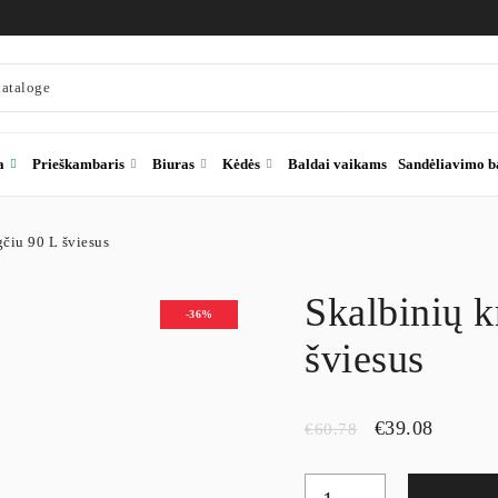
a
Prieškambaris
Biuras
Kėdės
Baldai vaikams
Sandėliavimo b
gčiu 90 L šviesus
Skalbinių k
-36%
šviesus
€
39.08
€
60.78