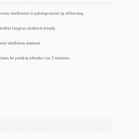
 visus skalbinius ir palengvinsite jų rūšiavimą.
eidžia lengvai atidaryti krepšį.
otai skalbinių mašinai.
nkimas be įrankių užtruks vos 5 minutes.