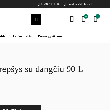
+37067451046
klientams@balduloftas.lt
0
0
aldai
Lauko prekės
Prekės gyvūnams
repšys su dangčiu 90 L