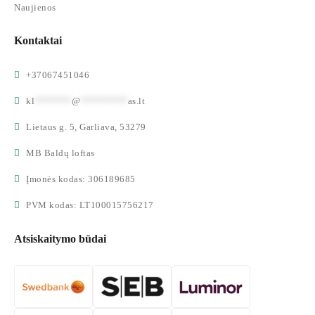
Naujienos
Kontaktai
+37067451046
kl
*******
@
*********
as.lt
Lietaus g. 5, Garliava, 53279
MB Baldų loftas
Įmonės kodas: 306189685
PVM kodas: LT100015756217
Atsiskaitymo būdai