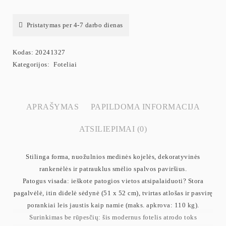
Pristatymas per 4-7 darbo dienas
Kodas:
20241327
Kategorijos:
Foteliai
APRAŠYMAS
PAPILDOMA INFORMACIJA
ATSILIEPIMAI (0)
Stilinga forma, nuožulnios medinės kojelės, dekoratyvinės
rankenėlės ir patrauklus smėlio spalvos paviršius.
Patogus visada: ieškote patogios vietos atsipalaiduoti? Stora
pagalvėlė, itin didelė sėdynė (51 x 52 cm), tvirtas atlošas ir pasvirę
porankiai leis jaustis kaip namie (maks. apkrova: 110 kg).
Surinkimas be rūpesčių: šis modernus fotelis atrodo toks