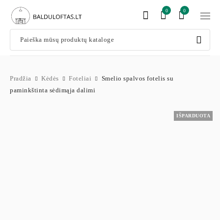
0
0
Pradžia
Kėdės
Foteliai
Smelio spalvos fotelis su
paminkštinta sėdimąja dalimi
IŠPARDUOTA