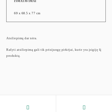
IŠMATAVIMAI
69 x 68.5 x 77 cm
Atsiliepimų dar nėra.
Rašyti atsiliepimą gali tik prisijungę pirkėjai, kurie yra įsigiję šį
produktą.