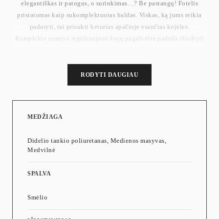
elegantiškas ir patogus, o surinkimas…? Be pastangų! Fotelis
pristatomas kaip sukomplektuotas baldas. Viskas, ką jums reikia
padaryti, tai prisukti keturias apačioje esančias kojeles.
Komplekte esantys reguliuojami kojų pagalvėlės padeda išlaikyti
kėdę stabilią net ant nelygių grindų. Šios pagalvėlės taip pat
apsaugo jūsų grindis nuo įbrėžimų.
Tinka bet kur: Jūsų svetainėje pokalbiams su draugais, balkone
RODYTI DAUGIAU
laisvalaikiui, darbo kambaryje – jaukiai skaitymo vietai arba
svečių kambaryje jaukiai atmosferai. Yra daug daugiau galimybių..
Sėdynės dydis: 51 x 52 cm
MEDŽIAGA
Atlošo aukštis (nuo sėdynės): 41 cm
Porankių aukštis (nuo grindų): 62,5 cm
Didelio tankio poliuretanas, Medienos masyvas,
Svoris: 11,7 kg
Medvilnė
Maks. statinė apkrova: 110 kg
SPALVA
Smėlio