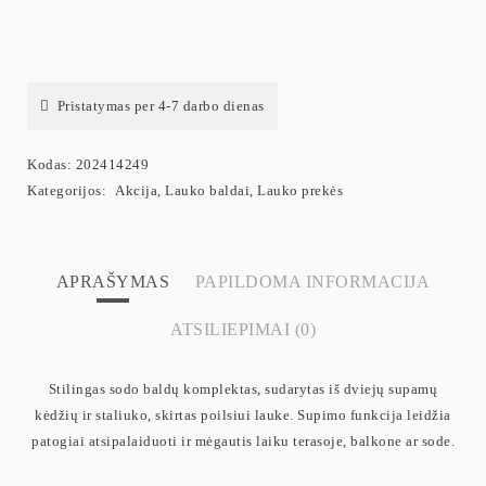
Pristatymas per 4-7 darbo dienas
Kodas:
202414249
Kategorijos:
Akcija
,
Lauko baldai
,
Lauko prekės
APRAŠYMAS
PAPILDOMA INFORMACIJA
ATSILIEPIMAI (0)
Stilingas sodo baldų komplektas, sudarytas iš dviejų supamų
kėdžių ir staliuko, skirtas poilsiui lauke. Supimo funkcija leidžia
patogiai atsipalaiduoti ir mėgautis laiku terasoje, balkone ar sode.