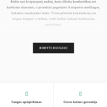
Kėdės turi kvėpuojantį audinį, kuris išlieka komfortiškas net
karštomis dienomis, o porankiai pagaminti iš atsparios medžiagos,
tinkamos naudojimui lauke. Tvirta plieninė konstrukcija yra
atspari drėgmei ir rūdims, todėl baldai tinkami kasdieniam
naudojimui.
Staliukas su stiklo paviršiumi suteikia vietos gėrimams ar kitiems
daiktams. Reguliuojamos kojelės padeda stabiliai pastatyti baldus
ant nelygaus paviršiaus, o apsaugos mechanizmai užtikrina saugų
RODYTI DAUGIAU
supimą.
Staliuko matmenys: 40 x 70 x 42 cm
Kėdės matmenys: 72.5 x 61 x 72.5 cm
Svoris: 23.6 kg
Maksimali vienos kėdės apkrova: 110 kg
Saugus apsipirkimas
Geros kainos garantija