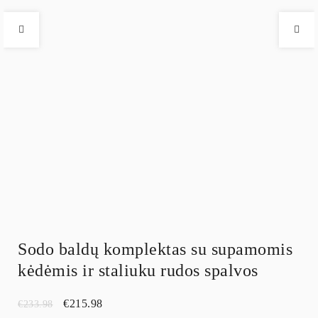
Sodo baldų komplektas su supamomis
kėdėmis ir staliuku rudos spalvos
€
215.98
€
233.98