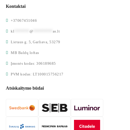
Kontaktai
+37067451046
kl
*******
@
*********
as.lt
Lietaus g. 5, Garliava, 53279
MB Baldų loftas
Įmonės kodas: 306189685
PVM kodas: LT100015756217
Atsiskaitymo būdai