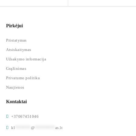
Pirkėjui
Pristatymas
Atsiskaitymas
Užsakymo informacija
Grąžinimas
Privatumo politika
Naujienos
Kontaktai
+37067451046
kl
*******
@
*********
as.lt