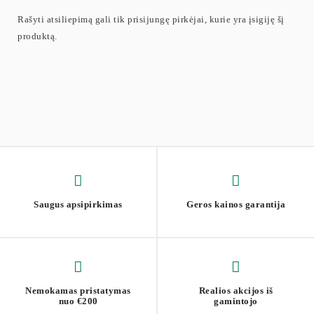
Rašyti atsiliepimą gali tik prisijungę pirkėjai, kurie yra įsigiję šį
produktą.
Saugus apsipirkimas
Geros kainos garantija
Nemokamas pristatymas
Realios akcijos iš
nuo €200
gamintojo