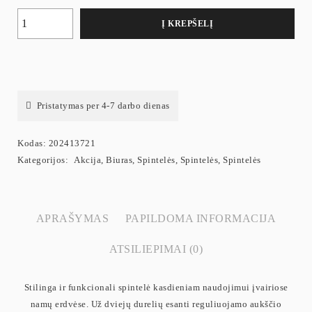
Į KREPŠELĮ
Pristatymas per 4-7 darbo dienas
Kodas:
202413721
Kategorijos:
Akcija
,
Biuras
,
Spintelės
,
Spintelės
,
Spintelės
APRAŠYMAS
PAPILDOMA INFORMACIJA
ATSILIEPIMAI (0)
Stilinga ir funkcionali spintelė kasdieniam naudojimui įvairiose
namų erdvėse. Už dviejų durelių esanti reguliuojamo aukščio