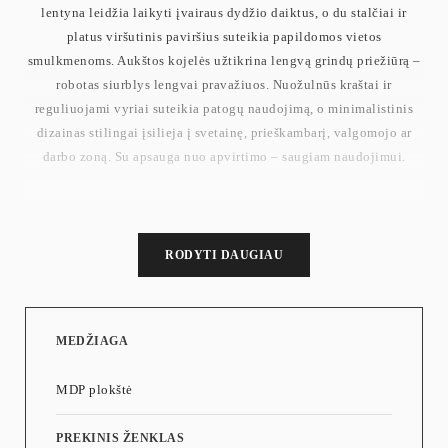
lentyna leidžia laikyti įvairaus dydžio daiktus, o du stalčiai ir
platus viršutinis paviršius suteikia papildomos vietos
smulkmenoms. Aukštos kojelės užtikrina lengvą grindų priežiūrą –
robotas siurblys lengvai pravažiuos. Nuožulnūs kraštai ir
reguliuojami vyriai suteikia patogų naudojimą, o minimalistinis
dizainas stilingai įsilieja į svetainę, prieškambarį, valgomojo ar
darbo zoną. Su apsauga nuo apvirtimo – saugiam naudojimui.
Svoris: 27,7 kg
RODYTI DAUGIAU
MEDŽIAGA
MDP plokštė
PREKINIS ŽENKLAS