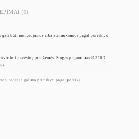
EPIMAI (0)
s gali būti montuojamos arba atitraukiamos pagal poreikį, o
ritvirtinti pavėsinę prie žemės. Stogas pagamintas iš 210D
us.
s, todėl ją galima pritaikyti pagal poreikį.