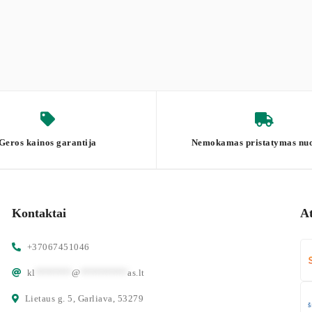
Geros kainos garantija
Nemokamas pristatymas nu
Kontaktai
A
+37067451046
kl
*******
@
*********
as.lt
Lietaus g. 5, Garliava, 53279