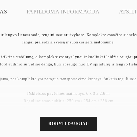
AS
PAPILDOMA INFORMACIJA
ATSILI
 ir lengvo lietaus sode, renginiuose ar išvykose. Komplekte esančios sienelė
langai praleidžia šviesą ir suteikia gerą matomumą.
užtikrina stabilumą, o komplekte esantys lynai ir kuoliukai leidžia saugiai p
ford audinio su vidine danga, kuri apsaugo nuo UV spindulių ir lengvo lieta
jama, nes komplekte yra patogus transportavimo krepšys. Aukštis reguliuojama
Išskleistos pavėsinės matmenys: 6 x 3 x 2.6 m
Reguliuojamas aukštis: 250 cm / 254 cm / 258 cm
Sulankstytos pavėsinės matmenys: 118 x 36 x 24.5 cm
Svoris: 27.3 kg
RODYTI DAUGIAU