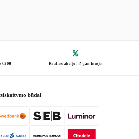
o €200
Realios akcijos iš gamintojo
tsiskaitymo būdai