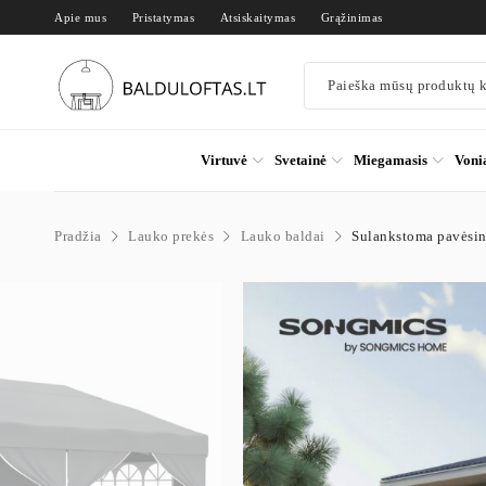
Apie mus
Pristatymas
Atsiskaitymas
Grąžinimas
Virtuvė
Svetainė
Miegamasis
Voni
Pradžia
Lauko prekės
Lauko baldai
Sulankstoma pavėsinė