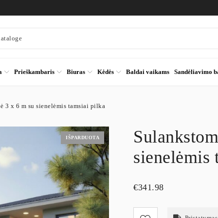
a
Prieškambaris
Biuras
Kėdės
Baldai vaikams
Sandėliavimo b
 3 x 6 m su sienelėmis tamsiai pilka
Sulankstom
IŠPARDUOTA
sienelėmis 
€
341.98
Pristatymas