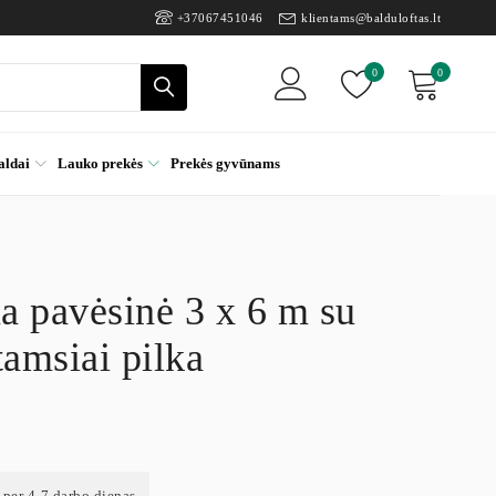
+37067451046
klientams@balduloftas.lt
0
0
aldai
Lauko prekės
Prekės gyvūnams
a pavėsinė 3 x 6 m su
tamsiai pilka
 per 4-7 darbo dienas