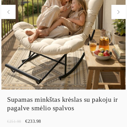
Supamas minkštas krėslas su pakoju ir
pagalve smėlio spalvos
€
233.98
€
251.98