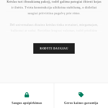
Krėslas turi ištraukiamą pakojį, todėl galima patogiai ištiesti kojas
ir ilsėtis. Tvirta konstrukcija užtikrina stabilumą, o dirželiai
saugiai pritvirtina pagalvę prie rėmo.
Dėl universalaus dizaino krėslas tinka svetainei, miegamajam,
balkonui ar sodui. Paviršius lengvai valomas, todėl priežiūra
paprasta.
Svoris: 14.5 kg
RODYTI DAUGIAU
Maksimali apkrova: 136 kg
Saugus apsipirkimas
Geros kainos garantija