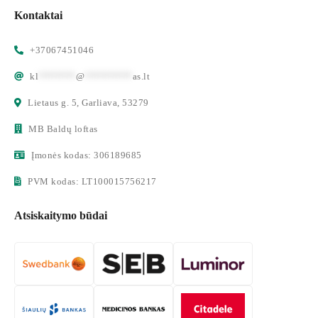
Kontaktai
+37067451046
kl
*******
@
*********
as.lt
Lietaus g. 5, Garliava, 53279
MB Baldų loftas
Įmonės kodas: 306189685
PVM kodas: LT100015756217
Atsiskaitymo būdai