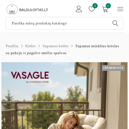
0
0
Pradžia
Kėdės
Supamos kėdės
Supamas minkštas krėslas
su pakoju ir pagalve smėlio spalvos
IŠPARDUOTA