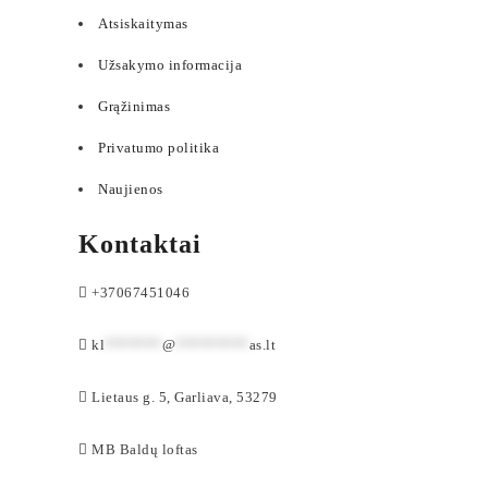
Atsiskaitymas
Užsakymo informacija
Grąžinimas
Privatumo politika
Naujienos
Kontaktai
+37067451046
kl
*******
@
*********
as.lt
Lietaus g. 5, Garliava, 53279
MB Baldų loftas