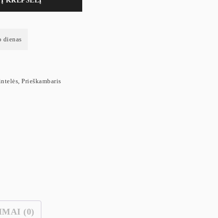
Į KREPŠELĮ
o dienas
intelės
,
Prieškambaris
IMAI (0)