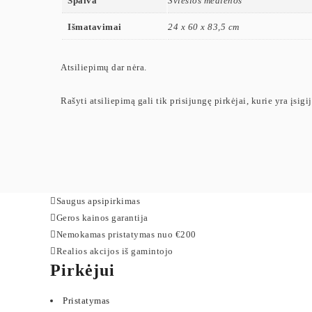
Spalva
Šviesios medienos
Išmatavimai
24 x 60 x 83,5 cm
Atsiliepimų dar nėra.
Rašyti atsiliepimą gali tik prisijungę pirkėjai, kurie yra įsigi
Saugus apsipirkimas
Geros kainos garantija
Nemokamas pristatymas nuo €200
Realios akcijos iš gamintojo
Pirkėjui
Pristatymas