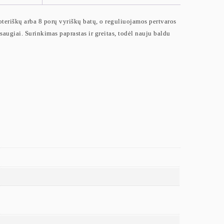
oteriškų arba 8 porų vyriškų batų, o reguliuojamos pertvaros
 saugiai. Surinkimas paprastas ir greitas, todėl nauju baldu