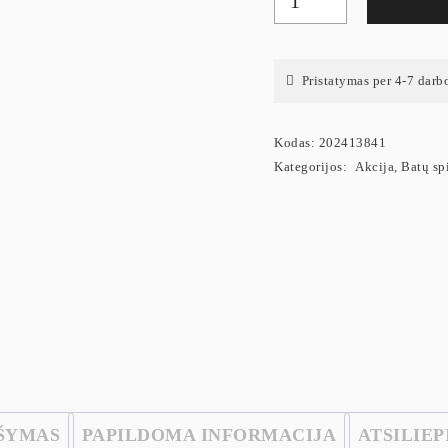
Pristatymas per 4-7 darb
Kodas:
202413841
Kategorijos:
Akcija
,
Batų sp
ŠYMAS
PAPILDOMA INFORMACIJA
ATSILIEP