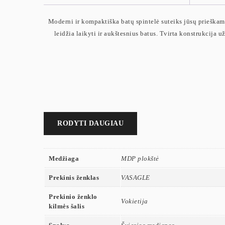
Moderni ir kompaktiška batų spintelė suteiks jūsų prieškamb
leidžia laikyti ir aukštesnius batus. Tvirta konstrukcija u
RODYTI DAUGIAU
Medžiaga
MDP plokštė
Prekinis ženklas
VASAGLE
Prekinio ženklo
Vokietija
kilmės šalis