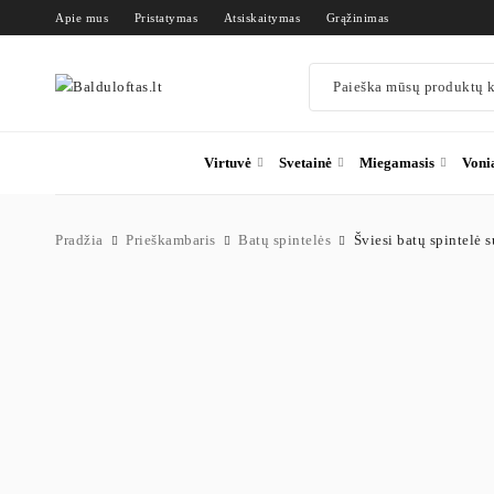
Apie mus
Pristatymas
Atsiskaitymas
Grąžinimas
Virtuvė
Svetainė
Miegamasis
Voni
Pradžia
Prieškambaris
Batų spintelės
Šviesi batų spintelė s