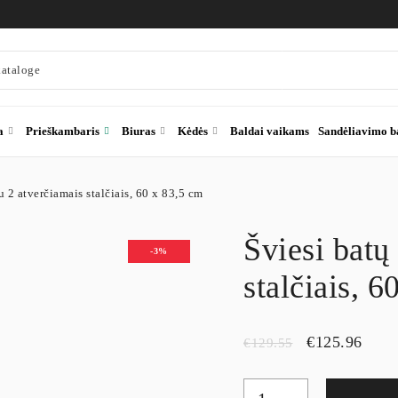
a
Prieškambaris
Biuras
Kėdės
Baldai vaikams
Sandėliavimo b
u 2 atverčiamais stalčiais, 60 x 83,5 cm
Šviesi batų
-3%
stalčiais, 6
€
125.96
€
129.55