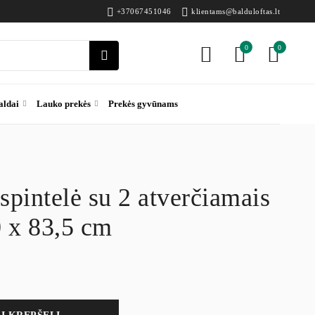
+37067451046
klientams@balduloftas.lt
0
0
aldai
Lauko prekės
Prekės gyvūnams
 spintelė su 2 atverčiamais
0 x 83,5 cm