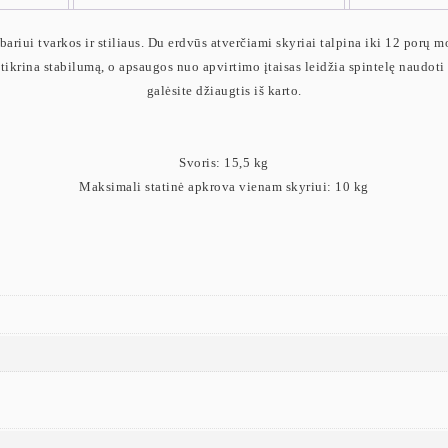
ariui tvarkos ir stiliaus. Du erdvūs atverčiami skyriai talpina iki 12 porų m
žtikrina stabilumą, o apsaugos nuo apvirtimo įtaisas leidžia spintelę naudoti
galėsite džiaugtis iš karto.
Svoris: 15,5 kg
Maksimali statinė apkrova vienam skyriui: 10 kg