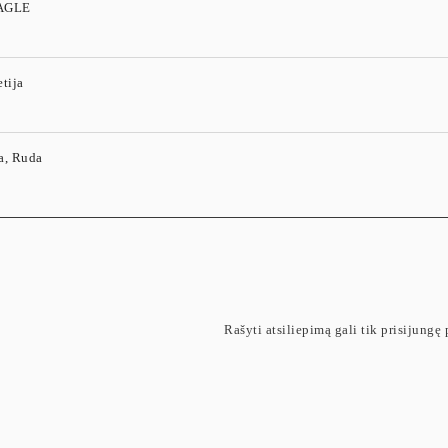
AGLE
tija
a, Ruda
Rašyti atsiliepimą gali tik prisijungę p