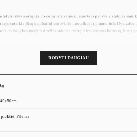
atyti televizorių iki 55 colių įstrižainės. Jame taip pat yra 2 stalčiai smulk
derinys suteikia jūsų kambariui senovinės nuotaikos ir pramoninės išvaizdos. 
ukštos kokybės medžio drožlės sukuria tvirtą televizoriaus korpusą, kuris gali
RODYTI DAUGIAU
 kg
x40x50cm
plokštė, Plienas