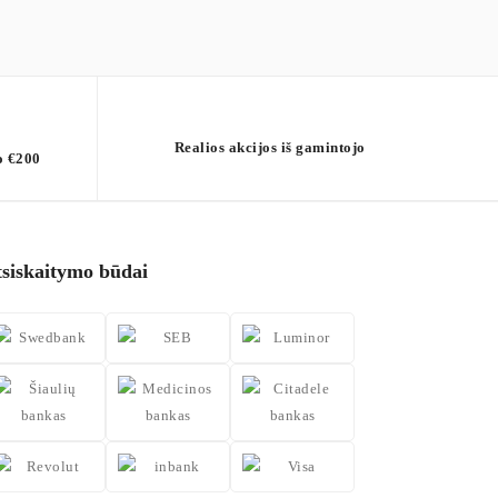
Realios akcijos iš gamintojo
o €200
tsiskaitymo būdai