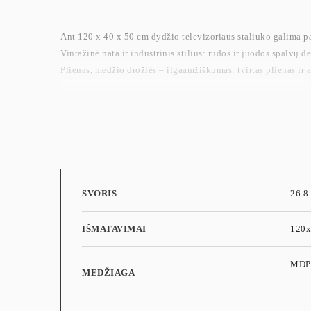
Ant 120 x 40 x 50 cm dydžio televizoriaus staliuko galima past
Vintažinė nata ir industrinis stilius: rudos ir juodos spalvų 
Plienas, medžio drožlės – ilgaamžiškumas: tvirtas plienas ir a
SVORIS
26.8
IŠMATAVIMAI
120
MDP 
MEDŽIAGA