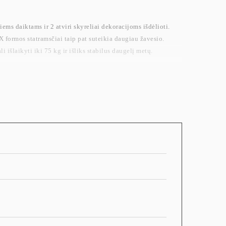
iems daiktams ir 2 atviri skyreliai dekoracijoms išdėlioti.
X formos statramsčiai taip pat suteikia daugiau žavesio.
 išlaikyti iki 75 kg ir išliks stabilus daugelį metų.