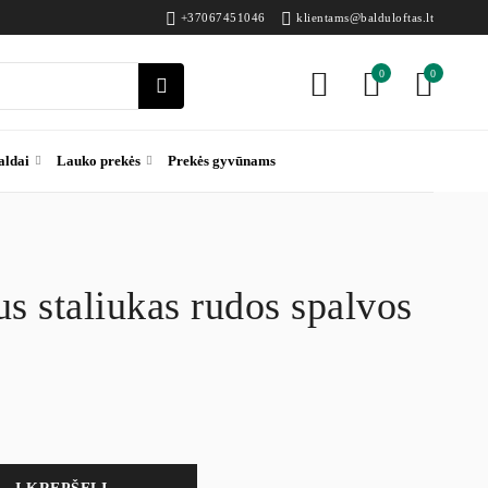
+37067451046
klientams@balduloftas.lt
0
0
aldai
Lauko prekės
Prekės gyvūnams
us staliukas rudos spalvos