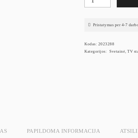
Pristatymas per 4-7 darb
Kodas:
2023288
Kategorijos:
Svetainė
,
TV st
AS
PAPILDOMA INFORMACIJA
ATSILI