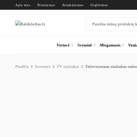
Apie mus
Pristatymas
Atsiskaitymas
Grąžinimas
Virtuvė
Svetainė
Miegamasis
Voni
Pradžia
Svetainė
TV staliukai
Televizoriaus staliukas rudos