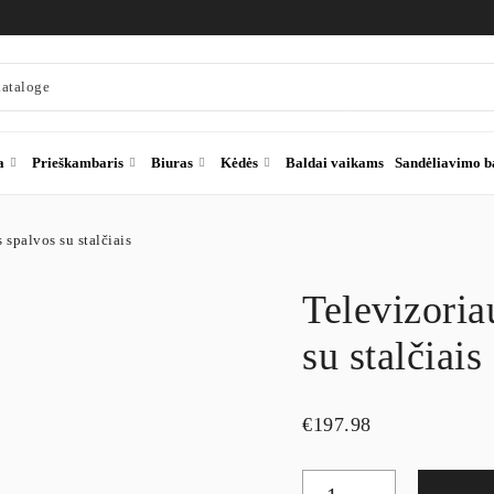
a
Prieškambaris
Biuras
Kėdės
Baldai vaikams
Sandėliavimo b
 spalvos su stalčiais
Televizoria
su stalčiais
€
197.98