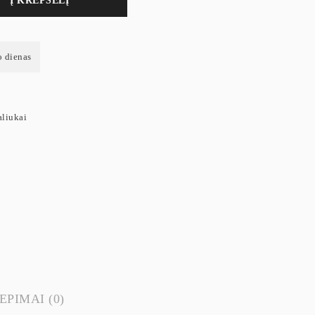
Į KREPŠELĮ
o dienas
aliukai
EPIMAI (0)