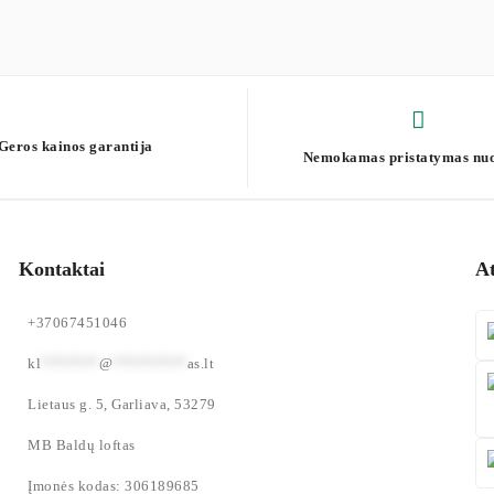
Geros kainos garantija
Nemokamas pristatymas nu
Kontaktai
A
+37067451046
kl
*******
@
*********
as.lt
Lietaus g. 5, Garliava, 53279
MB Baldų loftas
Įmonės kodas: 306189685