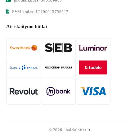
Įmonės kodas: 306189685
PVM kodas: LT100015756217
Atsiskaitymo būdai
© 2026 - balduloftas.lt