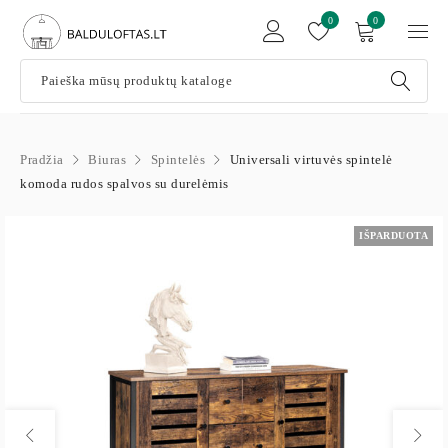
0
0
Pradžia
Biuras
Spintelės
Universali virtuvės spintelė
komoda rudos spalvos su durelėmis
IŠPARDUOTA