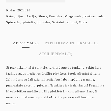
Kodas:
2023828
Kategorijos:
Akcija
,
Biuras
,
Komodos
,
Miegamasis
,
Prieškambaris
,
Spintelės
,
Spintelės
,
Spintelės
,
Svetainė
,
Virtuvė
,
Vonia
APRAŠYMAS
PAPILDOMA INFORMACIJA
ATSILIEPIMAI (0)
Ši praktiška ir talpi spintelė, turinti daugybę funkcijų, tokių kaip
jaukios rudos medienos drožlių plokštess, juodą plieninį rėmą ir
žali,ir duris su žaliuzių imitacija, bus labai įspūdingas namų,
pramoninio akcento, priedas. Nepakitęs ir vis dar žavus! Pagaminta
iš kokybiškos medžio drožlių plokštės ir tvirto plieno rėmo, ši
nesenstanti laikymo spintelė užtikrins patvarų veikimą ilgus
metus.