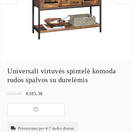
Universali virtuvės spintelė komoda
rudos spalvos su durelėmis
€
185.38
€
233.98
Pristatymas per 4-7 darbo dienas