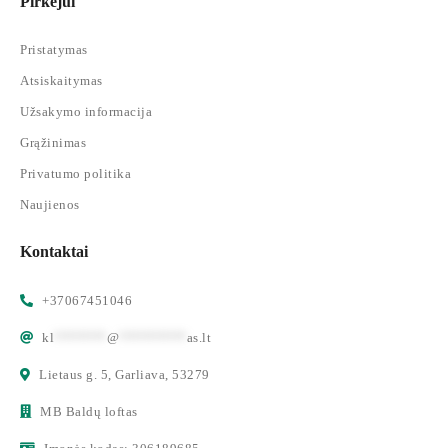
Pirkėjui
Pristatymas
Atsiskaitymas
Užsakymo informacija
Grąžinimas
Privatumo politika
Naujienos
Kontaktai
+37067451046
kl
*******
@
*********
as.lt
Lietaus g. 5, Garliava, 53279
MB Baldų loftas