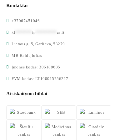
Kontaktai
+37067451046
kl
*******
@
*********
as.lt
Lietaus g. 5, Garliava, 53279
MB Baldų loftas
Įmonės kodas: 306189685
PVM kodas: LT100015756217
Atsiskaitymo būdai