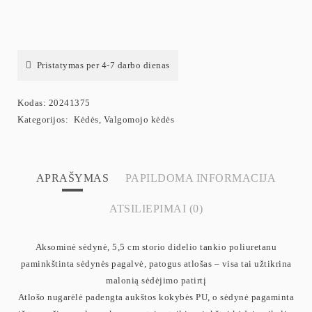
Pristatymas per 4-7 darbo dienas
Kodas:
20241375
Kategorijos:
Kėdės
,
Valgomojo kėdės
APRAŠYMAS
PAPILDOMA INFORMACIJA
ATSILIEPIMAI (0)
Aksominė sėdynė, 5,5 cm storio didelio tankio poliuretanu
paminkštinta sėdynės pagalvė, patogus atlošas – visa tai užtikrina
malonią sėdėjimo patirtį
Atlošo nugarėlė padengta aukštos kokybės PU, o sėdynė pagaminta