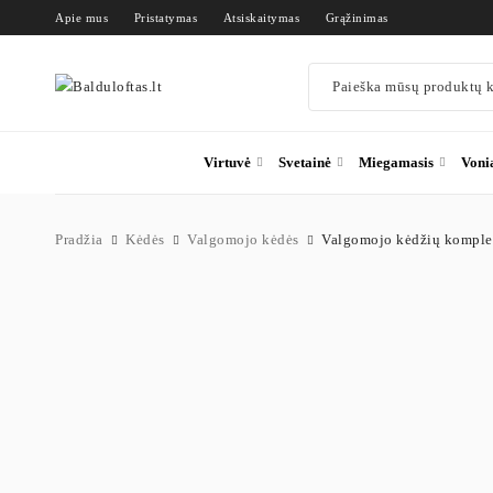
Apie mus
Pristatymas
Atsiskaitymas
Grąžinimas
Virtuvė
Svetainė
Miegamasis
Voni
Pradžia
Kėdės
Valgomojo kėdės
Valgomojo kėdžių komplekt