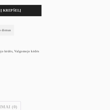
Į KREPŠELĮ
o dienas
jo kėdės
,
Valgomojo kėdės
IMAI (0)