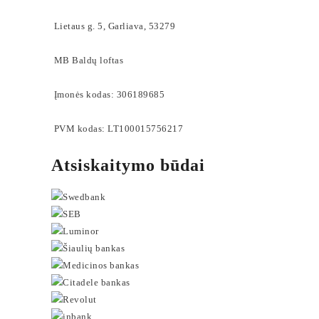
Lietaus g. 5, Garliava, 53279
MB Baldų loftas
Įmonės kodas: 306189685
PVM kodas: LT100015756217
Atsiskaitymo būdai