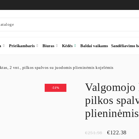
a
Prieškambaris
Biuras
Kėdės
Baldai vaikams
Sandėliavimo b
as, 2 vnt., pilkos spalvos su juodomis plieninėmis kojelėmis
Valgomojo k
-51%
pilkos spal
plieninėmis
€
122.38
€
251.98