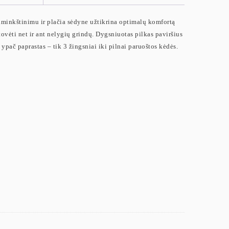
aminkštinimu ir plačia sėdyne užtikrina optimalų komfortą
tovėti net ir ant nelygių grindų. Dygsniuotas pilkas paviršius
ypač paprastas – tik 3 žingsniai iki pilnai paruoštos kėdės.