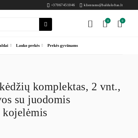
+37067451046
klientams@balduloftas.lt
0
0
aldai
Lauko prekės
Prekės gyvūnams
ėdžių komplektas, 2 vnt.,
vos su juodomis
 kojelėmis