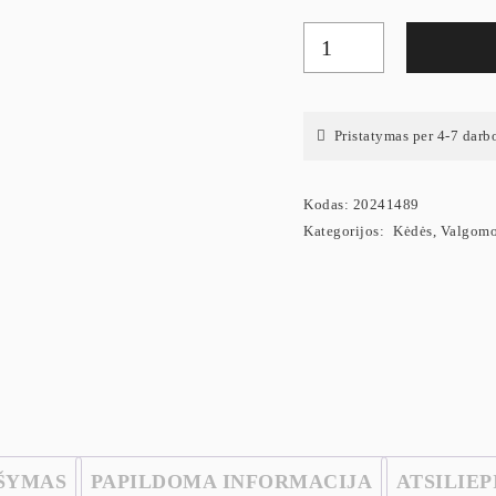
Pristatymas per 4-7 darb
Kodas:
20241489
Kategorijos:
Kėdės
,
Valgomo
ŠYMAS
PAPILDOMA INFORMACIJA
ATSILIEP