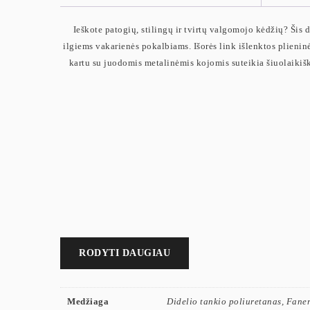
Ieškote patogių, stilingų ir tvirtų valgomojo kėdžių? Ši
ilgiems vakarienės pokalbiams. Išorės link išlenktos plieninė
kartu su juodomis metalinėmis kojomis suteikia šiuolaikišką
RODYTI DAUGIAU
Medžiaga
Didelio tankio poliuretanas, Faner