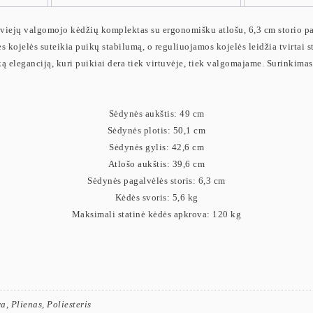
s dviejų valgomojo kėdžių komplektas su ergonomišku atlošu, 6,3 cm storio p
s kojelės suteikia puikų stabilumą, o reguliuojamos kojelės leidžia tvirtai s
 eleganciją, kuri puikiai dera tiek virtuvėje, tiek valgomajame. Surinkimas 
Sėdynės aukštis: 49 cm
Sėdynės plotis: 50,1 cm
Sėdynės gylis: 42,6 cm
Atlošo aukštis: 39,6 cm
Sėdynės pagalvėlės storis: 6,3 cm
Kėdės svoris: 5,6 kg
Maksimali statinė kėdės apkrova: 120 kg
a, Plienas, Poliesteris