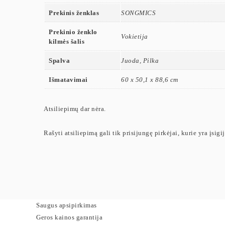
Prekinis ženklas
SONGMICS
Prekinio ženklo
Vokietija
kilmės šalis
Spalva
Juoda, Pilka
Išmatavimai
60 x 50,1 x 88,6 cm
Atsiliepimų dar nėra.
Rašyti atsiliepimą gali tik prisijungę pirkėjai, kurie yra įsigi
Saugus apsipirkimas
Geros kainos garantija