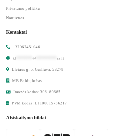
Privatumo politika
Naujienos
Kontaktai
+37067451046
kl
*******
@
*********
as.lt
Lietaus g. 5, Garliava, 53279
MB Baldų loftas
Įmonės kodas: 306189685
PVM kodas: LT100015756217
Atsiskaitymo būdai