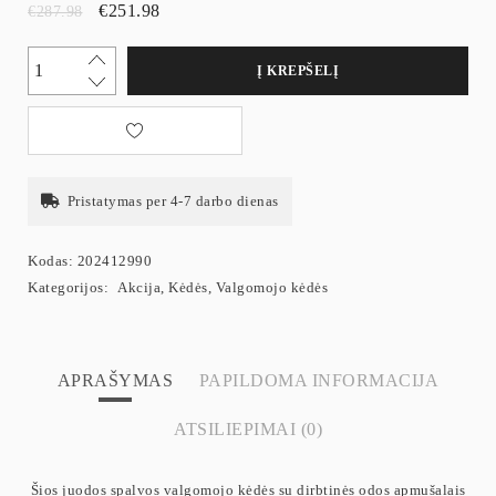
€
251.98
€
287.98
Į KREPŠELĮ
Pristatymas per 4-7 darbo dienas
Kodas:
202412990
Kategorijos:
Akcija
,
Kėdės
,
Valgomojo kėdės
APRAŠYMAS
PAPILDOMA INFORMACIJA
ATSILIEPIMAI (0)
Šios juodos spalvos valgomojo kėdės su dirbtinės odos apmušalais