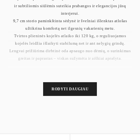
ir subtiliomis siūlėmis suteikia prabangos ir elegancijos jūsų
interjerui.
9,7 cm storio paminkštinta sėdynė ir švelniai išlenktas atlošas
užtikrina komfortą net ilgesnių vakarienių metu.
Tvirtos plieninės kojelės atlaiko iki 120 kg, o reguliuojamos
kojelės leidžia išlaikyti stabilumą net ir ant nelygių grindų.
Lengvai prižiūrima dirbtinė oda apsaugo nuo dėmių, o surinkimas
greitas ir paprastas – viskas sužymėta ir aiškiai aprašyta.
Sėdynės aukštis: 48,7 cm
Bendras svoris: 16,4 kg
RODYTI DAUGIAU
Maksimali statinė vienos kėdės apkrova: 120 kg