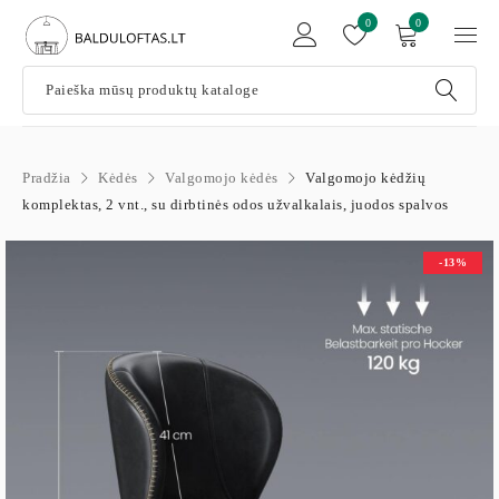
0
0
Pradžia
Kėdės
Valgomojo kėdės
Valgomojo kėdžių
komplektas, 2 vnt., su dirbtinės odos užvalkalais, juodos spalvos
-13%