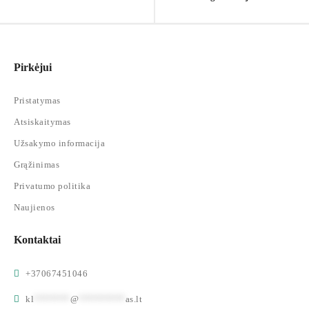
Pirkėjui
Pristatymas
Atsiskaitymas
Užsakymo informacija
Grąžinimas
Privatumo politika
Naujienos
Kontaktai
+37067451046
kl
*******
@
*********
as.lt