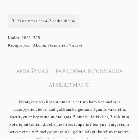
Pristatymas per 4-7 darbo dienas
Kodas:
20231325
Kategorijos:
Akcija
,
Vežimėliai
,
Virtuvė
APRAŠYMAS
PAPILDOMA INFORMACIJA
ATSILIEPIMAI (0)
Išstatykite stiklines ir butelius ant šio baro vežimėlio ir
sutaupykite vietos, kad galėtumėte geriau mėgautis vakarėliu,
aperityvu ar kepsnine su draugais. 5 butelių laikikliai, 3 stiklinių
kotelių laikikliai, didelis paviršius ir apatinė lentyna. Taigi šiame
serviravimo vežimėlyje ant ratukų galite laikyti butelius ir taures,