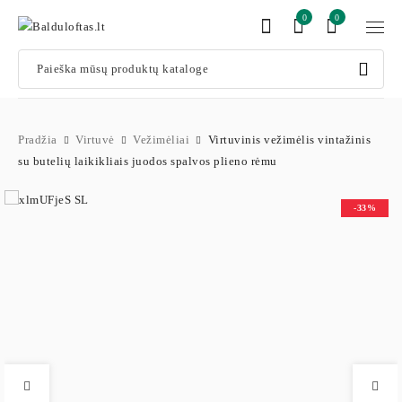
0
0
Pradžia
Virtuvė
Vežimėliai
Virtuvinis vežimėlis vintažinis
su butelių laikikliais juodos spalvos plieno rėmu
-33%