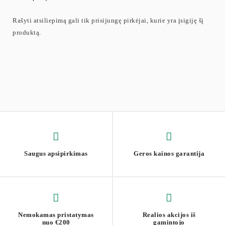
Rašyti atsiliepimą gali tik prisijungę pirkėjai, kurie yra įsigiję šį
produktą.
Saugus apsipirkimas
Geros kainos garantija
Nemokamas pristatymas
Realios akcijos iš
nuo €200
gamintojo