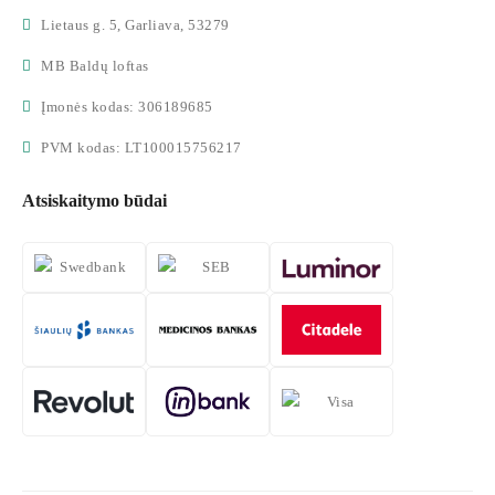
Lietaus g. 5, Garliava, 53279
MB Baldų loftas
Įmonės kodas: 306189685
PVM kodas: LT100015756217
Atsiskaitymo būdai