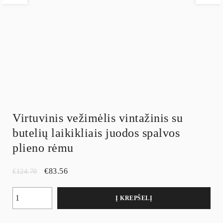
Virtuvinis vežimėlis vintažinis su
butelių laikikliais juodos spalvos
plieno rėmu
€
83.56
€
124.70
Į KREPŠELĮ