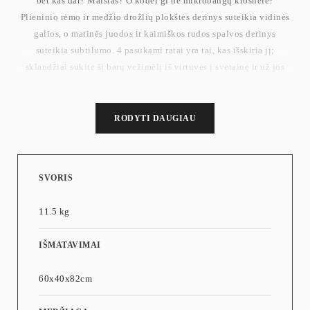
bet kas dar? Maistas? O kodėl gi ne mikrobangų krosnelė?
Plieninio rėmo ir medžio drožlių plokštės derinys suteikia vidinės
galios, o matinės juodos ir kaimiškos rudos spalvos derinys
suteikia subtilumo. 4 pasukami ratai yra tai, kas išskiria jį;
sklandžiai sukite šį barų vežimėlį iš virtuvės į svetainę ir už jos
ribų, o rėmelis šalia apatinės lentynos saugiai laiko butelius
vietoje.
RODYTI DAUGIAU
SVORIS
11.5 kg
IŠMATAVIMAI
60x40x82cm