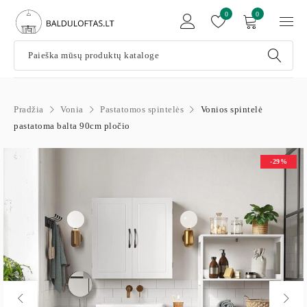
0
0
Pradžia
Vonia
Pastatomos spintelės
Vonios spintelė
pastatoma balta 90cm pločio
-29%