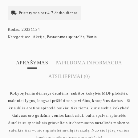
Pristatymas per 4-7 darbo dienas
Kodas:
20231134
Kategorijos:
Akcija
,
Pastatomos spintelės
,
Vonia
APRAŠYMAS
PAPILDOMA INFORMACIJA
ATSILIEPIMAI (0)
Kokybę lemia dėmesys detalėms: aukštos kokybės MDF plokštės,
maloniai lygus, lengvai prižiūrimas paviršius, kruopštus darbas – ši
kriauklės apatinė spintelė puikiai tiks tiems, kurie siekia kokybės!
Gaivaus oro gurkšnis vonios kambariui: balta spalva, spintelės
durelės su specialiais grioveliais ir chromuotos metalinės rankenos
suteikia šiai vonios spintelei savitą išvaizdą. Nuo šiol jūsų vonios
kambaryje pūs gaivaus oro gurkšnis!