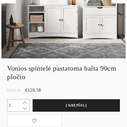
Vonios spintelė pastatoma balta 90cm
pločio
€
120.58
€
169.16
Į KREPŠELĮ