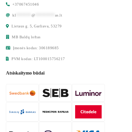
+37067451046
kl
*******
@
*********
as.lt
Lietaus g. 5, Garliava, 53279
MB Baldų loftas
Įmonės kodas: 306189685
PVM kodas: LT100015756217
Atsiskaitymo būdai