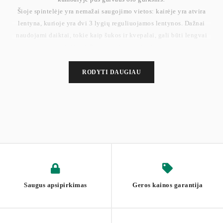
Šioje spintelėje yra nemažai saugojimo vietos: kairėje yra atvira
lentyna, kurioje yra dvi 3 lygių reguliuojamos lentynos. Dažnai
naudojami daiktai, tokie kaip šukos ir kvepalai, gali būti lengvai
pasiekiami šiuose atviruose skyriuose.
Nepakankamai? Pasižiūrėk į dešinę! Čia yra spintelė su 2 durimis,
kurios viduje yra 3 lygių reguliuojama lentyna. Čia galima laikyti
RODYTI DAUGIAU
rankšluosčius ir tualetinį popierių.
Saugus apsipirkimas
Geros kainos garantija