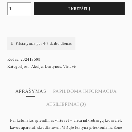
Į KREPŠELĮ
Pristatymas per 4-7 darbo dienas
Kodas:
202413509
Kategorijos:
Akcija
,
Lentynos
,
Virtuvė
APRAŠYMAS
PAPILDOMA INFORMACIJA
ATSILIEPIMAI (0)
Funkcionalus sprendimas virtuvei – vieta mikrobangų krosnelei,
kavos aparatui, skrudintuvui. Viršuje lentyna prieskoniams, šone