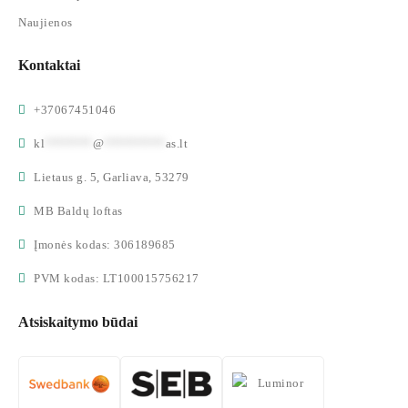
Naujienos
Kontaktai
+37067451046
kl
*******
@
*********
as.lt
Lietaus g. 5, Garliava, 53279
MB Baldų loftas
Įmonės kodas: 306189685
PVM kodas: LT100015756217
Atsiskaitymo būdai