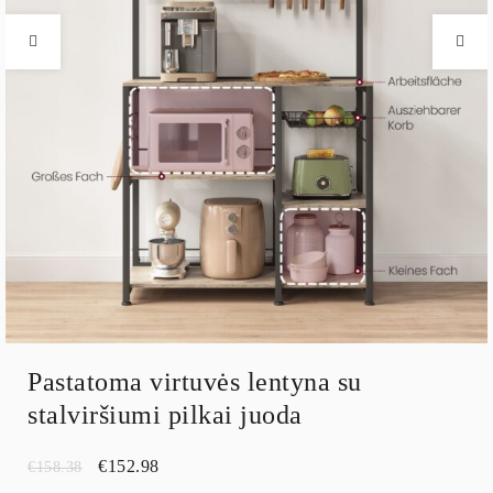
Pastatoma virtuvės lentyna su
stalviršiumi pilkai juoda
€
152.98
€
158.38