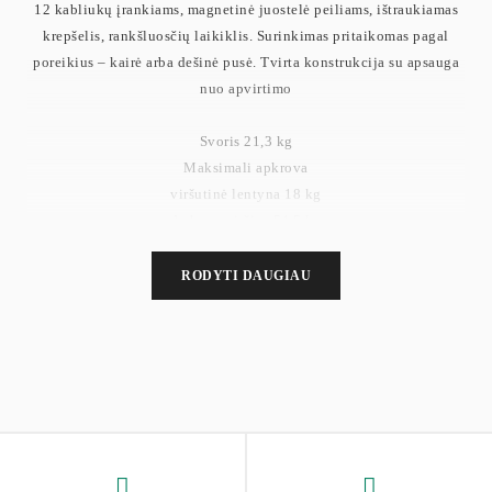
12 kabliukų įrankiams, magnetinė juostelė peiliams, ištraukiamas
krepšelis, rankšluosčių laikiklis. Surinkimas pritaikomas pagal
poreikius – kairė arba dešinė pusė. Tvirta konstrukcija su apsauga
nuo apvirtimo
Svoris 21,3 kg
Maksimali apkrova
viršutinė lentyna 18 kg
darbo paviršius 54,5 kg
vidurinė lentyna 36 kg
maža lentyna 18 kg
RODYTI DAUGIAU
apatinė lentyna 55 kg
vielinis krepšys 10 kg
kiekvienas kabliukas 5 kg
virtuvės rankšluosčių laikiklis 5 kg
magnetinė juostelė 3 kg