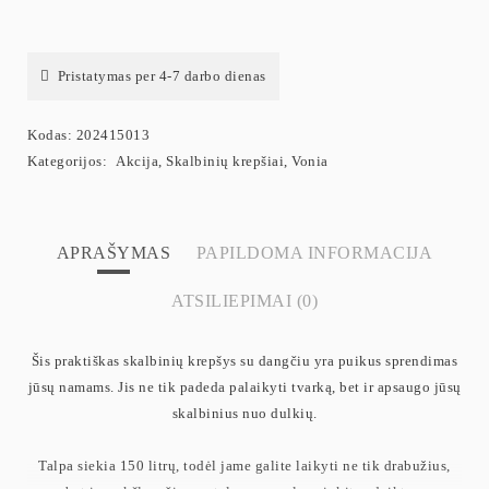
Pristatymas per 4-7 darbo dienas
Kodas:
202415013
Kategorijos:
Akcija
,
Skalbinių krepšiai
,
Vonia
APRAŠYMAS
PAPILDOMA INFORMACIJA
ATSILIEPIMAI (0)
Šis praktiškas skalbinių krepšys su dangčiu yra puikus sprendimas
jūsų namams. Jis ne tik padeda palaikyti tvarką, bet ir apsaugo jūsų
skalbinius nuo dulkių.
Talpa siekia 150 litrų, todėl jame galite laikyti ne tik drabužius,