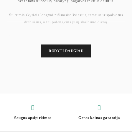
bet ir rankšluosčius, patalynę, pagalves ir kitus daiktus.
Su trimis skyriais lengvai rūšiuosite šviesius, tamsius ir spalvotus
drabužius, o tai palengvins jūsų skalbimo dieną.
Išimamas ir skalbiamas skalbinių maišas pagamintas iš poliesterio
ir medvilnės, yra minkštas ir pralaidus orui, o jo priežiūra yra
paprasta.
RODYTI DAUGIAU
Matmenys: 60 x 40 x 61,5 cm. Svoris: 3,7 kg.
Saugus apsipirkimas
Geros kainos garantija