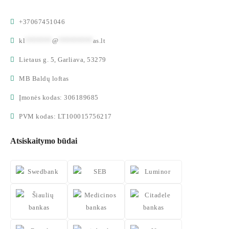
+37067451046
kl
*******
@
*********
as.lt
Lietaus g. 5, Garliava, 53279
MB Baldų loftas
Įmonės kodas: 306189685
PVM kodas: LT100015756217
Atsiskaitymo būdai