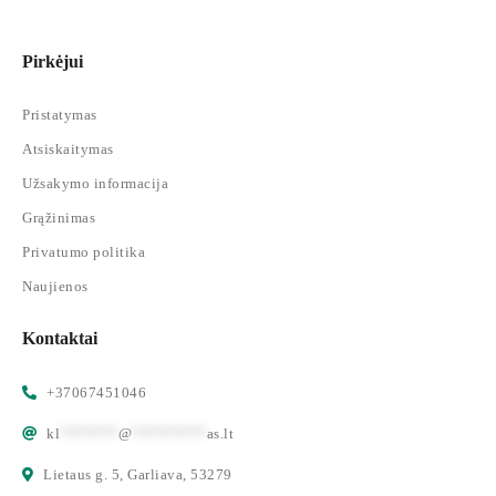
Pirkėjui
Pristatymas
Atsiskaitymas
Užsakymo informacija
Grąžinimas
Privatumo politika
Naujienos
Kontaktai
+37067451046
kl
*******
@
*********
as.lt
Lietaus g. 5, Garliava, 53279