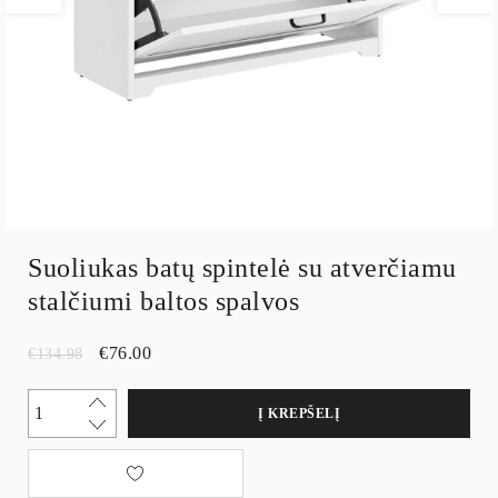
Suoliukas batų spintelė su atverčiamu
stalčiumi baltos spalvos
€
76.00
€
134.98
Į KREPŠELĮ