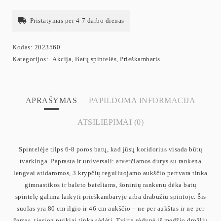
Pristatymas per 4-7 darbo dienas
Kodas:
2023560
Kategorijos:
Akcija
,
Batų spintelės
,
Prieškambaris
APRAŠYMAS
PAPILDOMA INFORMACIJA
ATSILIEPIMAI (0)
Spintelėje tilps 6-8 poros batų, kad jūsų koridorius visada būtų
tvarkinga. Paprasta ir universali: atverčiamos durys su rankena
lengvai atidaromos, 3 krypčių reguliuojamo aukščio pertvara tinka
gimnastikos ir baleto bateliams, šoninių rankenų dėka batų
spintelę galima laikyti prieškambaryje arba drabužių spintoje. Šis
suolas yra 80 cm ilgio ir 46 cm aukščio – ne per aukštas ir ne per
žemas, tiesiog puikiai tinka sėdėti. Tvirta sėdynė iš medžio drožlių