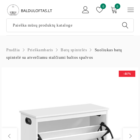
0
0
Pradžia
Prieškambaris
Batų spintelės
Suoliukas batų
spintelė su atverčiamu stalčiumi baltos spalvos
-44%