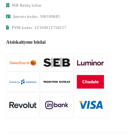
MB Baldų loftas
Įmonės kodas: 306189685
PVM kodas: LT100015756217
Atsiskaitymo būdai