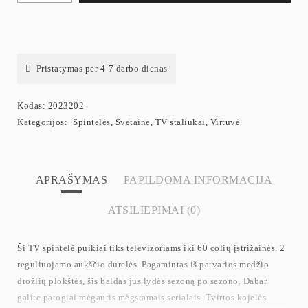
Pristatymas per 4-7 darbo dienas
Kodas:
2023202
Kategorijos:
Spintelės
,
Svetainė
,
TV staliukai
,
Virtuvė
APRAŠYMAS
PAPILDOMA INFORMACIJA
ATSILIEPIMAI (0)
Ši TV spintelė puikiai tiks televizoriams iki 60 colių įstrižainės. 2
reguliuojamo aukščio durelės. Pagamintas iš patvarios medžio
drožlių plokštės, šis baldas jus lydės sezoną po sezono. Dabar
galite patogiai mėgautis mėgstamais serialais. Tvirtos kojelės