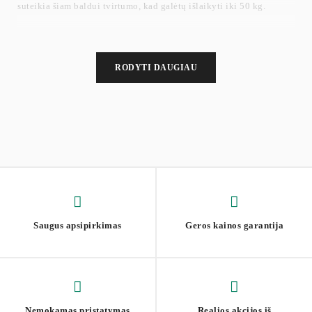
suteikia šiam baldui tvirtumo, kad galėtų išlaikyti iki 50 kg.
RODYTI DAUGIAU
Saugus apsipirkimas
Geros kainos garantija
Nemokamas pristatymas
Realios akcijos iš