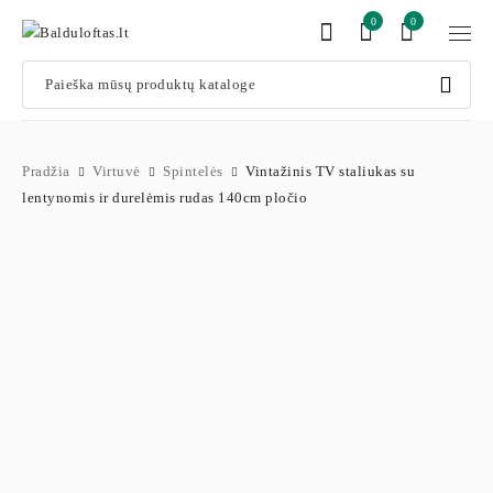
0
0
Pradžia
Virtuvė
Spintelės
Vintažinis TV staliukas su
lentynomis ir durelėmis rudas 140cm pločio