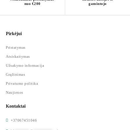
nuo €200
gamintojo
Pirkėjui
Pristatymas
Atsiskaitymas
Užsakymo informacija
Grąžinimas
Privatumo politika
Naujienos
Kontaktai
+37067451046