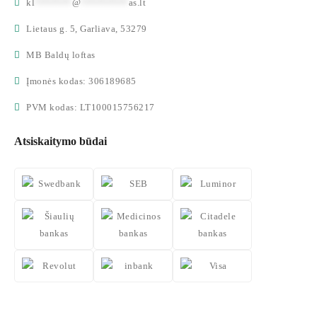
kl
*******
@
*********
as.lt
Lietaus g. 5, Garliava, 53279
MB Baldų loftas
Įmonės kodas: 306189685
PVM kodas: LT100015756217
Atsiskaitymo būdai