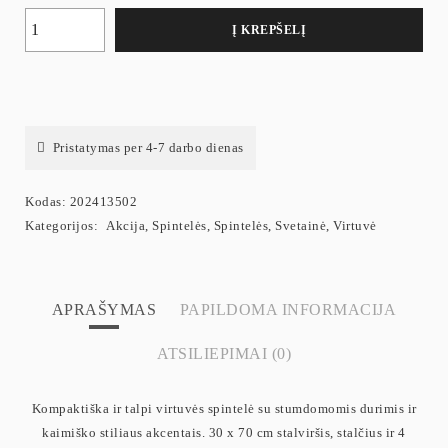
Į KREPŠELĮ
Pristatymas per 4-7 darbo dienas
Kodas:
202413502
Kategorijos:
Akcija
,
Spintelės
,
Spintelės
,
Svetainė
,
Virtuvė
APRAŠYMAS
PAPILDOMA INFORMACIJA
ATSILIEPIMAI (0)
Kompaktiška ir talpi virtuvės spintelė su stumdomomis durimis ir
kaimiško stiliaus akcentais. 30 x 70 cm stalviršis, stalčius ir 4