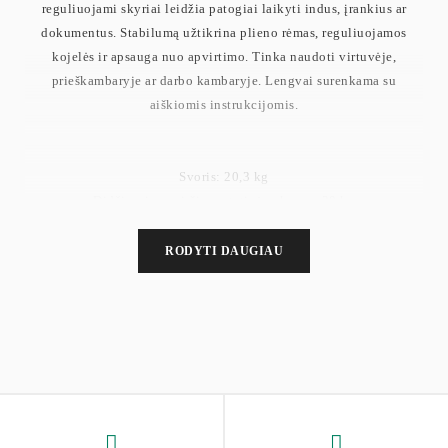
reguliuojami skyriai leidžia patogiai laikyti indus, įrankius ar
dokumentus. Stabilumą užtikrina plieno rėmas, reguliuojamos
kojelės ir apsauga nuo apvirtimo. Tinka naudoti virtuvėje,
prieškambaryje ar darbo kambaryje. Lengvai surenkama su
aiškiomis instrukcijomis.
Svoris: 20,3 kg
Didžiausia paviršiaus statinė apkrova: 30 kg
Didžiausia kiekvieno apatinio lentynos lygio statinė apkrova: 10
kg
RODYTI DAUGIAU
Didžiausia stalčiaus statinė apkrova: 5 kg