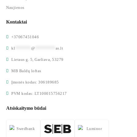
Naujienos
Kontaktai
+37067451046
kl
*******
@
*********
as.lt
Lietaus g. 5, Garliava, 53279
MB Baldų loftas
Įmonės kodas: 306189685
PVM kodas: LT100015756217
Atsiskaitymo būdai