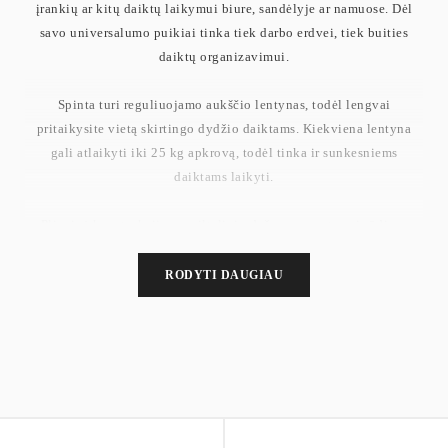
įrankių ar kitų daiktų laikymui biure, sandėlyje ar namuose. Dėl
savo universalumo puikiai tinka tiek darbo erdvei, tiek buities
daiktų organizavimui.
Spinta turi reguliuojamo aukščio lentynas, todėl lengvai
pritaikysite vietą skirtingo dydžio daiktams. Kiekviena lentyna
gali atlaikyti iki 25 kg apkrovą, todėl tinka ir sunkesniems
daiktams laikyti.
Plieninė konstrukcija su milteliniu dažymu yra atspari rūdims,
lengvai valoma ir išlaiko estetinę išvaizdą net po ilgo naudojimo.
Integruotas užraktas užtikrina saugų asmeninių ar svarbių daiktų
RODYTI DAUGIAU
laikymą.
Svoris: 30.9 kg
Maksimali vienos lentynos apkrova: 25 kg