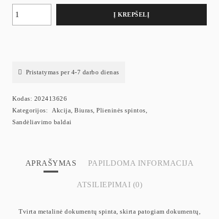
Į KREPŠELĮ
Pristatymas per 4-7 darbo dienas
Kodas:
202413626
Kategorijos:
Akcija
,
Biuras
,
Plieninės spintos
,
Sandėliavimo baldai
APRAŠYMAS
PAPILDOMA INFORMACIJA
ATSILIEPIMAI (0)
Tvirta metalinė dokumentų spinta, skirta patogiam dokumentų,