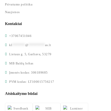
Privatumo politika
Naujienos
Kontaktai
+37067451046
kl
*******
@
*********
as.lt
Lietaus g. 5, Garliava, 53279
MB Baldų loftas
Įmonės kodas: 306189685
PVM kodas: LT100015756217
Atsiskaitymo būdai