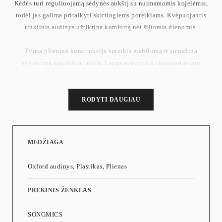
Kėdės turi reguliuojamą sėdynės aukštį su nuimamomis kojelėmis,
todėl jas galima pritaikyti skirtingiems poreikiams. Kvėpuojantis
tinklinis audinys užtikrina komfortą net šiltomis dienomis.
Tvirta plieninė konstrukcija suteikia stabilumą ir sumažina
svyravimą naudojimo metu. Lengvas svoris ir transportavimo
krepšys leidžia patogiai pasiimti kėdes į keliones ar išvykas.
Sulankstytos kėdės matmenys (vienos): 14 x 35 x 14 cm
RODYTI DAUGIAU
Svoris (vienos): 1.7 kg
Maksimali apkrova (vienos): 150 kg
MEDŽIAGA
Oxford audinys, Plastikas, Plienas
PREKINIS ŽENKLAS
SONGMICS