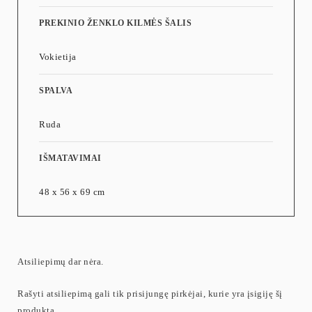
PREKINIO ŽENKLO KILMĖS ŠALIS
Vokietija
SPALVA
Ruda
IŠMATAVIMAI
48 x 56 x 69 cm
Atsiliepimų dar nėra.
Rašyti atsiliepimą gali tik prisijungę pirkėjai, kurie yra įsigiję šį
produktą.