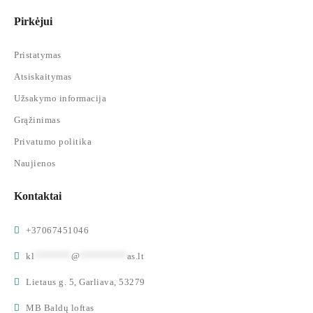
Pirkėjui
Pristatymas
Atsiskaitymas
Užsakymo informacija
Grąžinimas
Privatumo politika
Naujienos
Kontaktai
+37067451046
kl
*******
@
*********
as.lt
Lietaus g. 5, Garliava, 53279
MB Baldų loftas