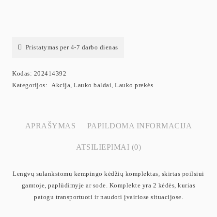
Pristatymas per 4-7 darbo dienas
Kodas:
202414392
Kategorijos:
Akcija
,
Lauko baldai
,
Lauko prekės
APRAŠYMAS
PAPILDOMA INFORMACIJA
ATSILIEPIMAI (0)
Lengvų sulankstomų kempingo kėdžių komplektas, skirtas poilsiui
gamtoje, paplūdimyje ar sode. Komplekte yra 2 kėdės, kurias
patogu transportuoti ir naudoti įvairiose situacijose.